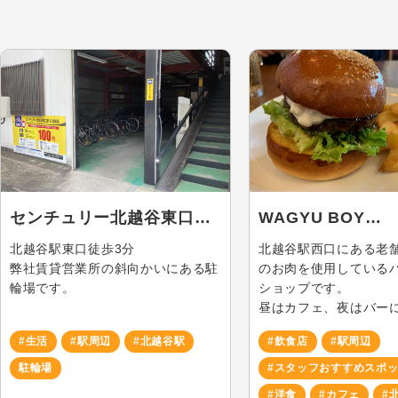
センチュリー北越谷東口第2
WAGYU BOY
駐輪場
NAKAMURA
北越谷駅東口徒歩3分
北越谷駅西口にある老
弊社賃貸営業所の斜向かいにある駐
のお肉を使用している
輪場です。
ショップです。
昼はカフェ、夜はバー
#生活
#駅周辺
#北越谷駅
#飲食店
#駅周辺
駐輪場
#スタッフおすすめスポ
#洋食
#カフェ
#