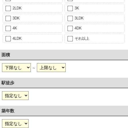
2LDK
3K
3DK
3LDK
4K
4DK
4LDK
それ以上
面積
～
駅徒歩
築年数