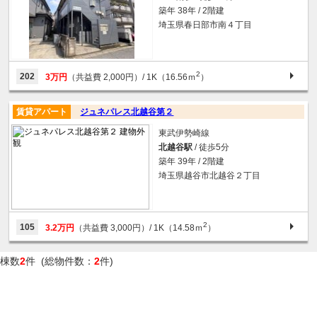
築年 38年 / 2階建
埼玉県春日部市南４丁目
2
202
3万円
（共益費 2,000円）
/ 1K（16.56ｍ
）
賃貸アパート
ジュネパレス北越谷第２
東武伊勢崎線
北越谷駅
/ 徒歩5分
築年 39年 / 2階建
埼玉県越谷市北越谷２丁目
2
105
3.2万円
（共益費 3,000円）
/ 1K（14.58ｍ
）
棟数
2
件 (総物件数：
2
件)