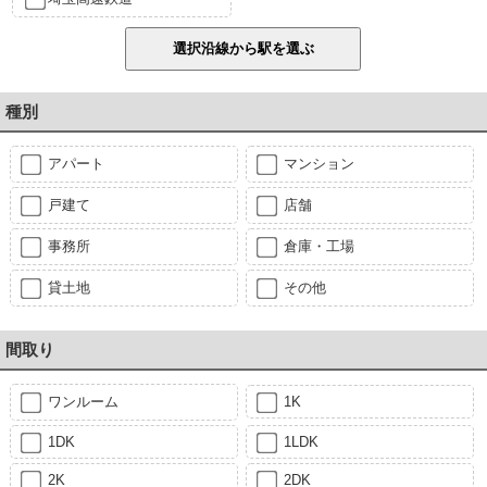
種別
アパート
マンション
戸建て
店舗
事務所
倉庫・工場
貸土地
その他
間取り
ワンルーム
1K
1DK
1LDK
2K
2DK