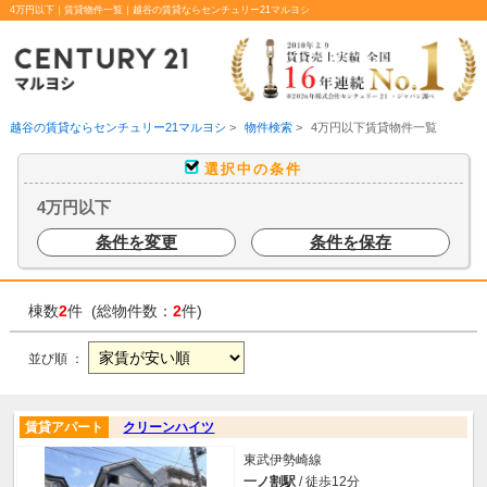
4万円以下｜賃貸物件一覧｜越谷の賃貸ならセンチュリー21マルヨシ
越谷の賃貸ならセンチュリー21マルヨシ
>
物件検索
>
4万円以下賃貸物件一覧
選択中の条件
4万円以下
条件を変更
条件を保存
棟数
2
件 (総物件数：
2
件)
並び順 ：
賃貸アパート
クリーンハイツ
東武伊勢崎線
一ノ割駅
/ 徒歩12分