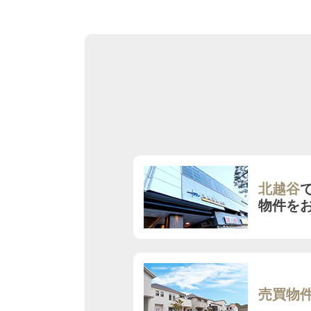
北越谷
物件を
売買物