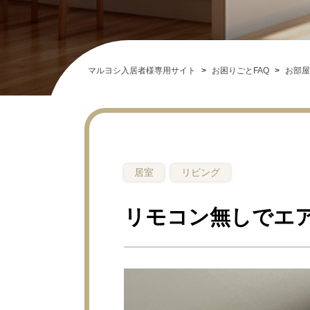
マルヨシ入居者様専用サイト
>
お困りごとFAQ
>
お部屋
居室
リビング
リモコン無しでエ