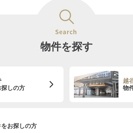
物件を探す
で
越
お探しの方
物
件
を
お探しの方