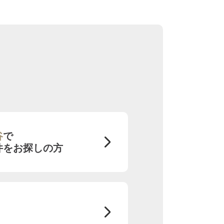
谷
で
件をお探しの方