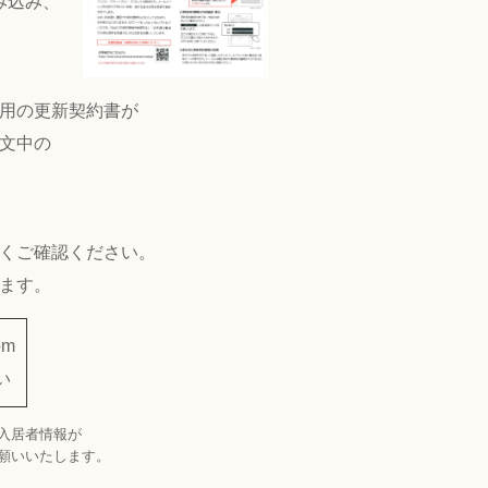
み込み、
用の更新契約書が
文中の
くご確認ください。
ます。
om
い
入居者情報が
願いいたします。