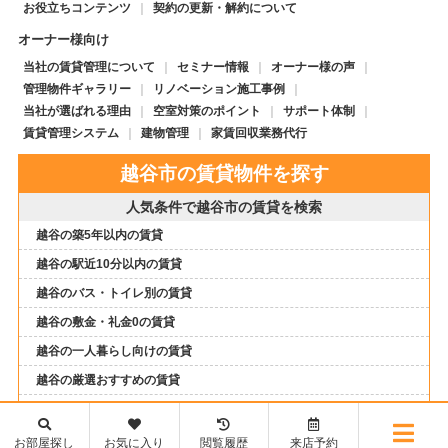
お役立ちコンテンツ
契約の更新・解約について
オーナー様向け
当社の賃貸管理について
セミナー情報
オーナー様の声
管理物件ギャラリー
リノベーション施工事例
当社が選ばれる理由
空室対策のポイント
サポート体制
賃貸管理システム
建物管理
家賃回収業務代行
越谷市の賃貸物件を探す
人気条件で越谷市の賃貸を検索
越谷の築5年以内の賃貸
越谷の駅近10分以内の賃貸
越谷のバス・トイレ別の賃貸
越谷の敷金・礼金0の賃貸
越谷の一人暮らし向けの賃貸
越谷の厳選おすすめの賃貸
越谷のファミリー向けの賃貸
越谷のペットと暮らせる賃貸
お部屋探し
お気に入り
閲覧履歴
来店予約