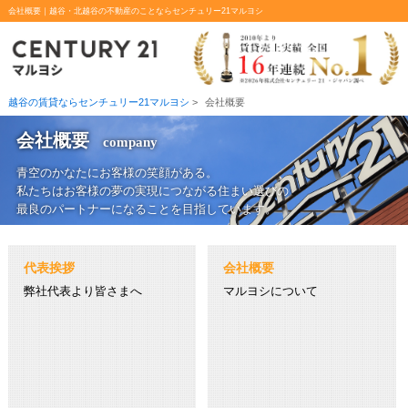
会社概要｜越谷・北越谷の不動産のことならセンチュリー21マルヨシ
越谷の賃貸ならセンチュリー21マルヨシ
>
会社概要
会社概要
company
青空のかなたにお客様の笑顔がある。
私たちはお客様の夢の実現につながる住まい選びの
最良のパートナーになることを目指しています。
代表挨拶
会社概要
弊社代表より皆さまへ
マルヨシについて