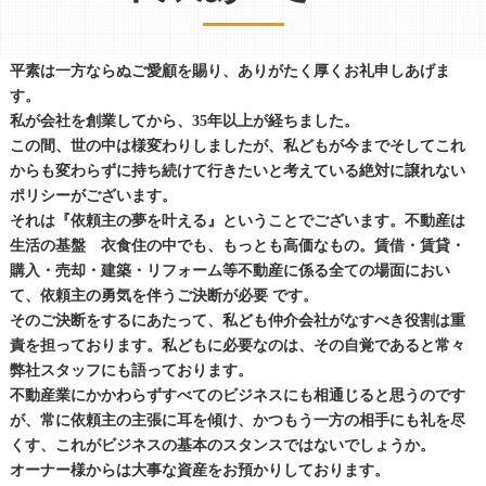
平素は一方ならぬご愛顧を賜り、ありがたく厚くお礼申しあげま
す。
私が会社を創業してから、35年以上が経ちました。
この間、世の中は様変わりしましたが、私どもが今までそしてこれ
からも変わらずに持ち続けて行きたいと考えている絶対に譲れない
ポリシーがございます。
それは『依頼主の夢を叶える』ということでございます。不動産は
生活の基盤 衣食住の中でも、もっとも高価なもの。賃借・賃貸・
購入・売却・建築・リフォーム等不動産に係る全ての場面におい
て、依頼主の勇気を伴うご決断が必要 です。
そのご決断をするにあたって、私ども仲介会社がなすべき役割は重
責を担っております。私どもに必要なのは、その自覚であると常々
弊社スタッフにも語っております。
不動産業にかかわらずすべてのビジネスにも相通じると思うのです
が、常に依頼主の主張に耳を傾け、かつもう一方の相手にも礼を尽
くす、これがビジネスの基本のスタンスではないでしょうか。
オーナー様からは大事な資産をお預かりしております。