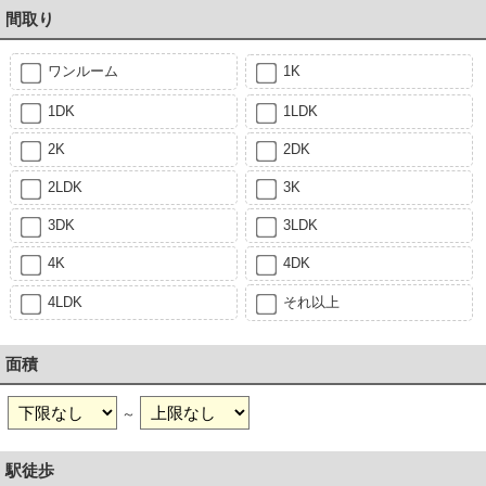
間取り
ワンルーム
1K
1DK
1LDK
2K
2DK
2LDK
3K
3DK
3LDK
4K
4DK
4LDK
それ以上
面積
～
駅徒歩