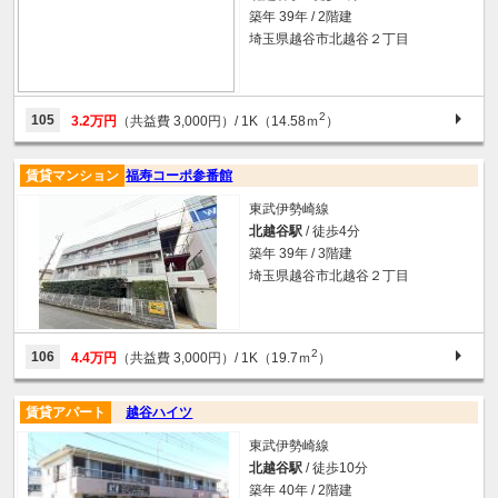
築年 39年 / 2階建
埼玉県越谷市北越谷２丁目
2
105
3.2万円
（共益費 3,000円）
/ 1K（14.58ｍ
）
賃貸マンション
福寿コーポ参番館
東武伊勢崎線
北越谷駅
/ 徒歩4分
築年 39年 / 3階建
埼玉県越谷市北越谷２丁目
2
106
4.4万円
（共益費 3,000円）
/ 1K（19.7ｍ
）
賃貸アパート
越谷ハイツ
東武伊勢崎線
北越谷駅
/ 徒歩10分
築年 40年 / 2階建