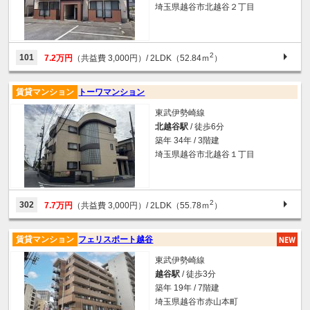
埼玉県越谷市北越谷２丁目
2
101
7.2万円
（共益費 3,000円）
/ 2LDK（52.84ｍ
）
賃貸マンション
トーワマンション
東武伊勢崎線
北越谷駅
/ 徒歩6分
築年 34年 / 3階建
埼玉県越谷市北越谷１丁目
2
302
7.7万円
（共益費 3,000円）
/ 2LDK（55.78ｍ
）
賃貸マンション
フェリスポート越谷
東武伊勢崎線
越谷駅
/ 徒歩3分
築年 19年 / 7階建
埼玉県越谷市赤山本町