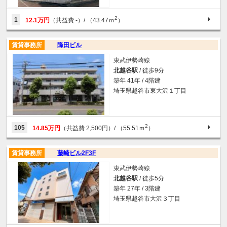
2
1
12.1万円
（共益費 -）
/ （43.47ｍ
）
賃貸事務所
降田ビル
東武伊勢崎線
北越谷駅
/ 徒歩9分
築年 41年 / 4階建
埼玉県越谷市東大沢１丁目
2
105
14.85万円
（共益費 2,500円）
/ （55.51ｍ
）
賃貸事務所
藤崎ビル2F3F
東武伊勢崎線
北越谷駅
/ 徒歩5分
築年 27年 / 3階建
埼玉県越谷市大沢３丁目