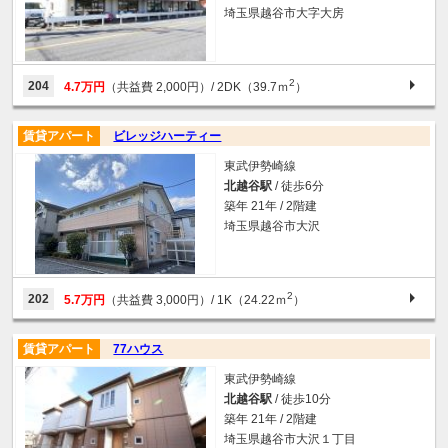
埼玉県越谷市大字大房
2
204
4.7万円
（共益費 2,000円）
/ 2DK（39.7ｍ
）
賃貸アパート
ビレッジハーティー
東武伊勢崎線
北越谷駅
/ 徒歩6分
築年 21年 / 2階建
埼玉県越谷市大沢
2
202
5.7万円
（共益費 3,000円）
/ 1K（24.22ｍ
）
賃貸アパート
77ハウス
東武伊勢崎線
北越谷駅
/ 徒歩10分
築年 21年 / 2階建
埼玉県越谷市大沢１丁目