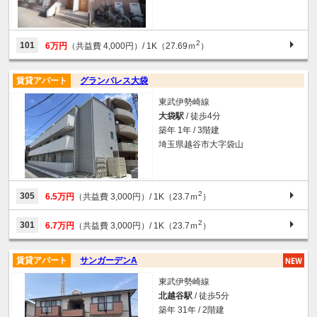
2
101
6万円
（共益費 4,000円）
/ 1K（27.69ｍ
）
賃貸アパート
グランパレス大袋
東武伊勢崎線
大袋駅
/ 徒歩4分
築年 1年 / 3階建
埼玉県越谷市大字袋山
2
305
6.5万円
（共益費 3,000円）
/ 1K（23.7ｍ
）
2
301
6.7万円
（共益費 3,000円）
/ 1K（23.7ｍ
）
賃貸アパート
サンガーデンA
東武伊勢崎線
北越谷駅
/ 徒歩5分
築年 31年 / 2階建