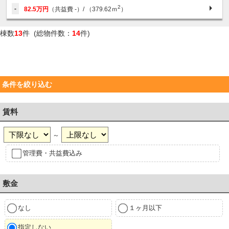
2
-
82.5万円
（共益費 -）
/ （379.62ｍ
）
棟数
13
件 (総物件数：
14
件)
条件を絞り込む
賃料
～
管理費・共益費込み
敷金
なし
１ヶ月以下
指定しない