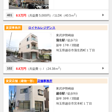
2
401
8.5万円
（共益費 5,000円）
/ 1LDK（40.5ｍ
）
賃貸事務所
ロイヤルレジデンス
東武伊勢崎線
蒲生駅
/ 徒歩7分
築年 17年 / 3階建
埼玉県越谷市蒲生西町１丁目
2
102
8.8万円
（共益費 -）
/ （24.38ｍ
）
賃貸店舗（建物一部）
宮本町店舗事務所
東武伊勢崎線
越谷駅
/ 徒歩9分
築年 38年 / 3階建
埼玉県越谷市宮本町１丁目