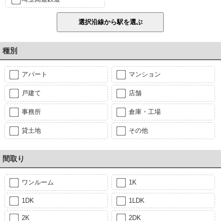
種別
アパート
マンション
戸建て
店舗
事務所
倉庫・工場
貸土地
その他
間取り
ワンルーム
1K
1DK
1LDK
2K
2DK