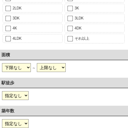
2LDK
3K
3DK
3LDK
4K
4DK
4LDK
それ以上
面積
～
駅徒歩
築年数