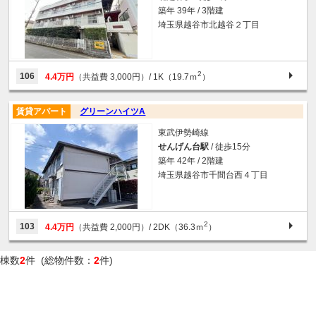
築年 39年 / 3階建
埼玉県越谷市北越谷２丁目
2
106
4.4万円
（共益費 3,000円）
/ 1K（19.7ｍ
）
賃貸アパート
グリーンハイツA
東武伊勢崎線
せんげん台駅
/ 徒歩15分
築年 42年 / 2階建
埼玉県越谷市千間台西４丁目
2
103
4.4万円
（共益費 2,000円）
/ 2DK（36.3ｍ
）
棟数
2
件 (総物件数：
2
件)