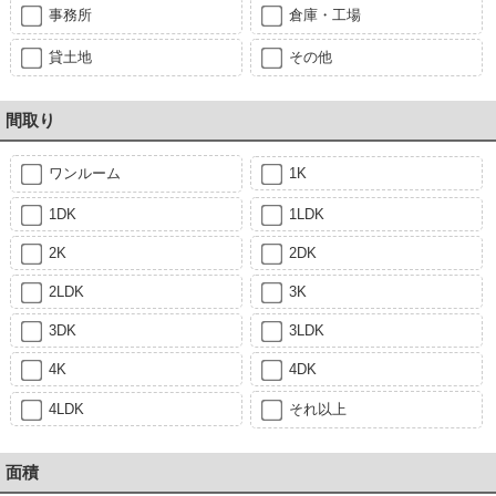
事務所
倉庫・工場
貸土地
その他
間取り
ワンルーム
1K
1DK
1LDK
2K
2DK
2LDK
3K
3DK
3LDK
4K
4DK
4LDK
それ以上
面積