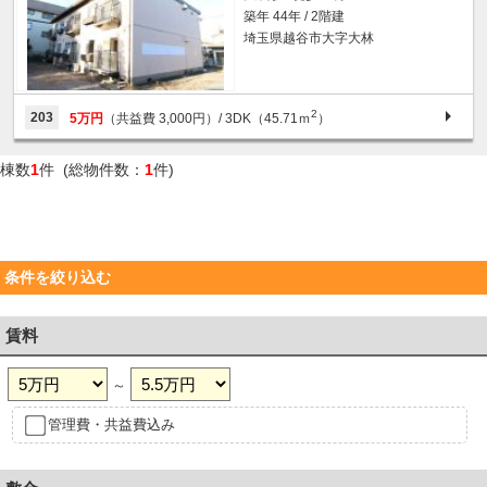
築年 44年 / 2階建
埼玉県越谷市大字大林
2
203
5万円
（共益費 3,000円）
/ 3DK（45.71ｍ
）
棟数
1
件 (総物件数：
1
件)
条件を絞り込む
賃料
～
管理費・共益費込み