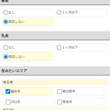
敷金
なし
１ヶ月以下
指定しない
礼金
なし
１ヶ月以下
指定しない
住みたいエリア
埼玉県
越谷市
春日部市
川口市
草加市