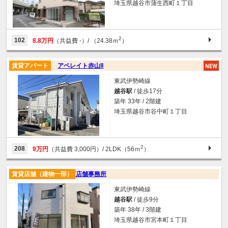
埼玉県越谷市蒲生西町１丁目
2
102
8.8万円
（共益費 -）
/ （24.38ｍ
）
賃貸アパート
アペレイト赤山II
東武伊勢崎線
越谷駅
/ 徒歩17分
築年 33年 / 2階建
埼玉県越谷市谷中町１丁目
2
208
9万円
（共益費 3,000円）
/ 2LDK（56ｍ
）
賃貸店舗（建物一部）
宮本町店舗事務所
東武伊勢崎線
越谷駅
/ 徒歩9分
築年 38年 / 3階建
埼玉県越谷市宮本町１丁目