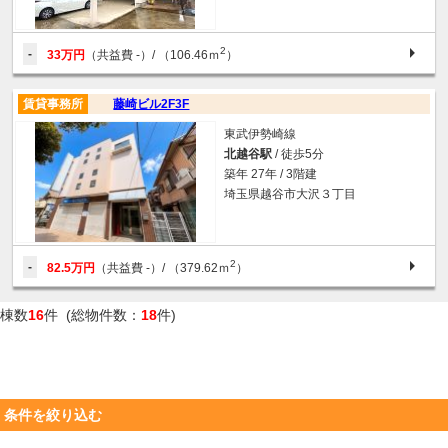
2
-
33万円
（共益費 -）
/ （106.46ｍ
）
賃貸事務所
藤崎ビル2F3F
東武伊勢崎線
北越谷駅
/ 徒歩5分
築年 27年 / 3階建
埼玉県越谷市大沢３丁目
2
-
82.5万円
（共益費 -）
/ （379.62ｍ
）
棟数
16
件 (総物件数：
18
件)
条件を絞り込む