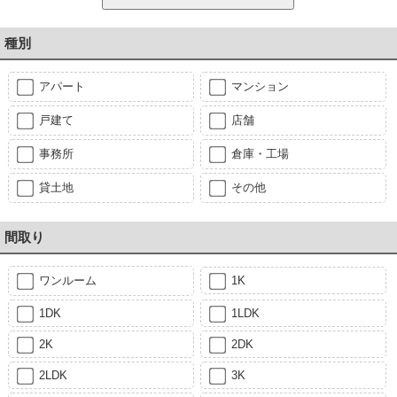
種別
アパート
マンション
戸建て
店舗
事務所
倉庫・工場
貸土地
その他
間取り
ワンルーム
1K
1DK
1LDK
2K
2DK
2LDK
3K