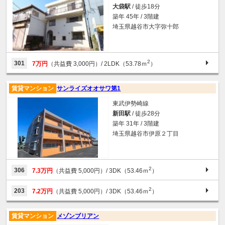
大袋駅
/ 徒歩18分
築年 45年 / 3階建
埼玉県越谷市大字弥十郎
2
301
7万円
（共益費 3,000円）
/ 2LDK（53.78ｍ
）
賃貸マンション
サンライズオオサワ第1
東武伊勢崎線
新田駅
/ 徒歩28分
築年 31年 / 3階建
埼玉県越谷市伊原２丁目
2
306
7.3万円
（共益費 5,000円）
/ 3DK（53.46ｍ
）
2
203
7.2万円
（共益費 5,000円）
/ 3DK（53.46ｍ
）
賃貸マンション
メゾンブリアン