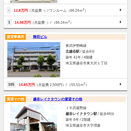
2
-
12.8万円
（共益費 -）
/ ワンルーム（66.24ｍ
）
2
1
14.08万円
（共益費 -）
/ （66.24ｍ
）
賃貸事務所
降田ビル
東武伊勢崎線
北越谷駅
/ 徒歩9分
築年 41年 / 4階建
埼玉県越谷市東大沢１丁目
2
105
14.85万円
（共益費 2,500円）
/ （55.51ｍ
）
賃貸その他
越谷レイクタウンの賃貸その他
ＪＲ武蔵野線
越谷レイクタウン駅
/ 徒歩48分
築年 6年 / 2階建
埼玉県越谷市大字増森