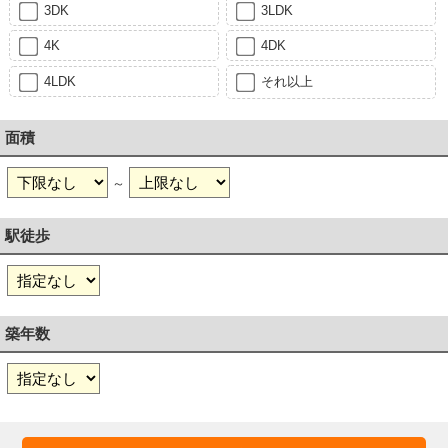
3DK
3LDK
4K
4DK
4LDK
それ以上
面積
～
駅徒歩
築年数