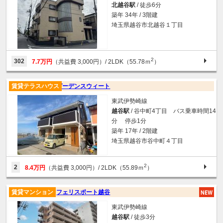
北越谷駅
/ 徒歩6分
築年 34年 / 3階建
埼玉県越谷市北越谷１丁目
2
302
7.7万円
（共益費 3,000円）
/ 2LDK（55.78ｍ
）
賃貸テラスハウス
ガーデンスウィート
東武伊勢崎線
越谷駅
/ 谷中町4丁目 バス乗車時間14
分 停歩1分
築年 17年 / 2階建
埼玉県越谷市谷中町４丁目
2
2
8.4万円
（共益費 3,000円）
/ 2LDK（55.89ｍ
）
賃貸マンション
フェリスポート越谷
東武伊勢崎線
越谷駅
/ 徒歩3分