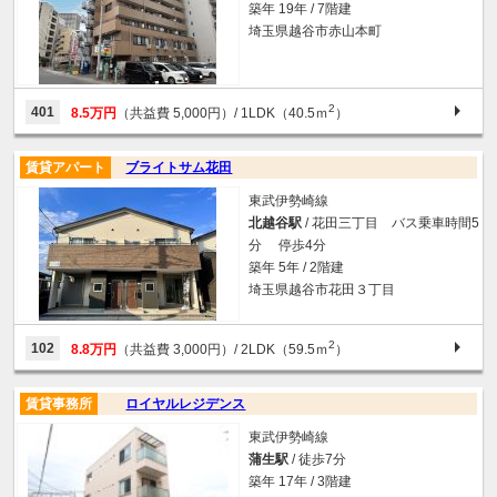
築年 19年 / 7階建
埼玉県越谷市赤山本町
2
401
8.5万円
（共益費 5,000円）
/ 1LDK（40.5ｍ
）
賃貸アパート
ブライトサム花田
東武伊勢崎線
北越谷駅
/ 花田三丁目 バス乗車時間5
分 停歩4分
築年 5年 / 2階建
埼玉県越谷市花田３丁目
2
102
8.8万円
（共益費 3,000円）
/ 2LDK（59.5ｍ
）
賃貸事務所
ロイヤルレジデンス
東武伊勢崎線
蒲生駅
/ 徒歩7分
築年 17年 / 3階建