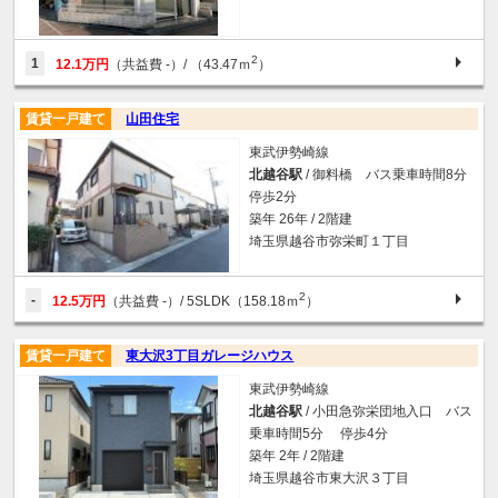
2
1
12.1万円
（共益費 -）
/ （43.47ｍ
）
賃貸一戸建て
山田住宅
東武伊勢崎線
北越谷駅
/ 御料橋 バス乗車時間8分
停歩2分
築年 26年 / 2階建
埼玉県越谷市弥栄町１丁目
2
-
12.5万円
（共益費 -）
/ 5SLDK（158.18ｍ
）
賃貸一戸建て
東大沢3丁目ガレージハウス
東武伊勢崎線
北越谷駅
/ 小田急弥栄団地入口 バス
乗車時間5分 停歩4分
築年 2年 / 2階建
埼玉県越谷市東大沢３丁目