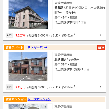
東武伊勢崎線
越谷駅
/ 花田第4公園入口 バス乗車時
間7分 停歩3分
築年 41年 / 3階建
埼玉県越谷市花田５丁目
2
201
7.2万円
（共益費 3,000円）
/ 2LDK（50.51ｍ
）
賃貸アパート
サンガーデンA
東武伊勢崎線
北越谷駅
/ 徒歩5分
築年 31年 / 2階建
埼玉県越谷市北越谷２丁目
2
101
7.2万円
（共益費 3,000円）
/ 2LDK（52.84ｍ
）
賃貸マンション
トーワマンション
東武伊勢崎線