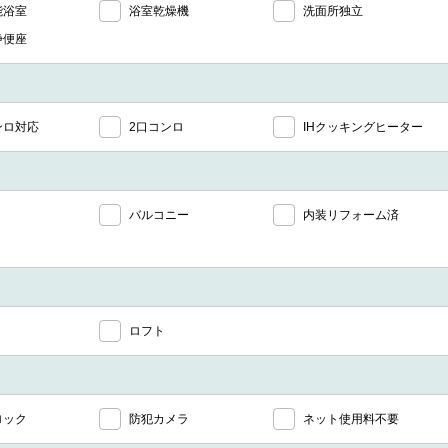
能浴室
浴室乾燥機
洗面所独立
浄便座
ンロ対応
2口コンロ
IHクッキングヒーター
バルコニー
内装リフォーム済
ロフト
ロック
防犯カメラ
ネット使用料不要