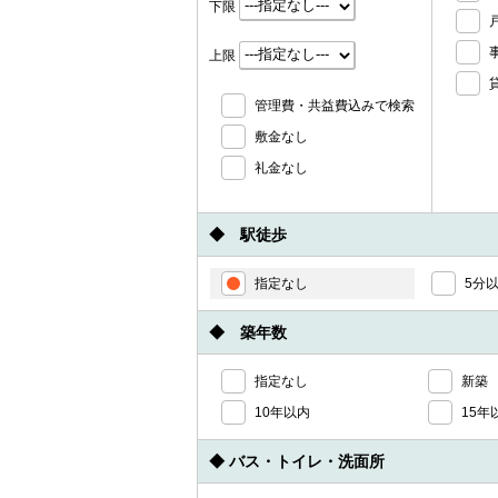
下限
上限
管理費・共益費込みで検索
敷金なし
礼金なし
◆ 駅徒歩
指定なし
5分
◆ 築年数
指定なし
新築
10年以内
15年
◆ バス・トイレ・洗面所