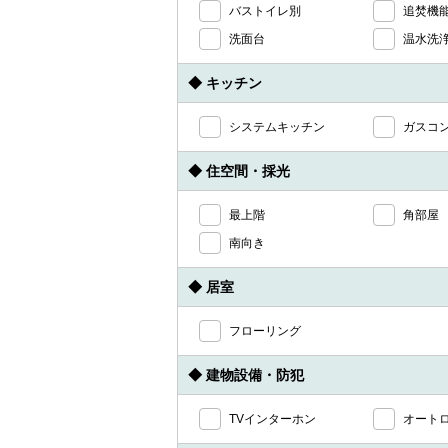
バストイレ別
追焚機
洗面台
温水洗
◆ キッチン
システムキッチン
ガスコ
◆ 住空間・採光
最上階
角部屋
南向き
◆ 居室
フローリング
◆ 建物設備・防犯
TVインターホン
オート