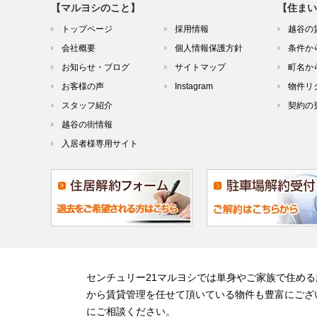
【マルヨシのこと】
【住まい
トップページ
採用情報
越谷の
会社概要
個人情報保護方針
条件か
お知らせ・ブログ
サイトマップ
町名か
お客様の声
Instagram
物件リ
スタッフ紹介
契約の
越谷の街情報
入居者様専用サイト
センチュリー21マルヨシでは単身やご家族で住め
から賃貸管理を任せて頂いている物件も豊富にござ
にご相談ください。