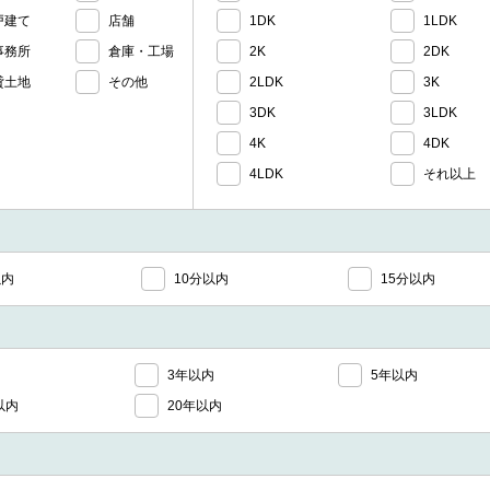
戸建て
店舗
1DK
1LDK
事務所
倉庫・工場
2K
2DK
貸土地
その他
2LDK
3K
3DK
3LDK
4K
4DK
4LDK
それ以上
以内
10分以内
15分以内
3年以内
5年以内
以内
20年以内