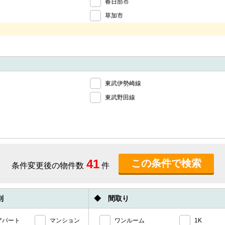
春日部市
草加市
東武伊勢崎線
東武野田線
41
条件変更後の物件数
件
別
◆ 間取り
アパート
マンション
ワンルーム
1K