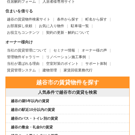
住居解約フォーム
入居者様専用サイト
住まいを借りる
越谷の賃貸物件検索サイト
条件から探す
町名から探す
お部屋探し依頼
お気に入り物件
駐車場一覧
お役立ちコンテンツ
契約の更新・解約について
オーナー様向け
当社の賃貸管理について
セミナー情報
オーナー様の声
管理物件ギャラリー
リノベーション施工事例
当社が選ばれる理由
空室対策のポイント
サポート体制
賃貸管理システム
建物管理
家賃回収業務代行
越谷市の賃貸物件を探す
人気条件で越谷市の賃貸を検索
越谷の築5年以内の賃貸
越谷の駅近10分以内の賃貸
越谷のバス・トイレ別の賃貸
越谷の敷金・礼金0の賃貸