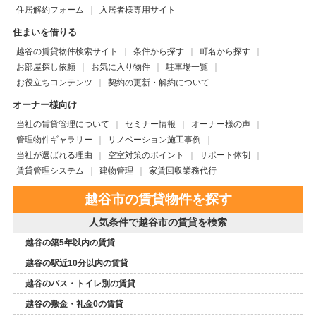
住居解約フォーム
入居者様専用サイト
住まいを借りる
越谷の賃貸物件検索サイト
条件から探す
町名から探す
お部屋探し依頼
お気に入り物件
駐車場一覧
お役立ちコンテンツ
契約の更新・解約について
オーナー様向け
当社の賃貸管理について
セミナー情報
オーナー様の声
管理物件ギャラリー
リノベーション施工事例
当社が選ばれる理由
空室対策のポイント
サポート体制
賃貸管理システム
建物管理
家賃回収業務代行
越谷市の賃貸物件を探す
人気条件で越谷市の賃貸を検索
越谷の築5年以内の賃貸
越谷の駅近10分以内の賃貸
越谷のバス・トイレ別の賃貸
越谷の敷金・礼金0の賃貸