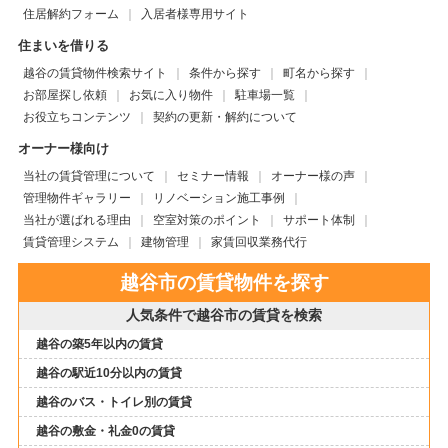
住居解約フォーム
入居者様専用サイト
住まいを借りる
越谷の賃貸物件検索サイト
条件から探す
町名から探す
お部屋探し依頼
お気に入り物件
駐車場一覧
お役立ちコンテンツ
契約の更新・解約について
オーナー様向け
当社の賃貸管理について
セミナー情報
オーナー様の声
管理物件ギャラリー
リノベーション施工事例
当社が選ばれる理由
空室対策のポイント
サポート体制
賃貸管理システム
建物管理
家賃回収業務代行
越谷市の賃貸物件を探す
人気条件で越谷市の賃貸を検索
越谷の築5年以内の賃貸
越谷の駅近10分以内の賃貸
越谷のバス・トイレ別の賃貸
越谷の敷金・礼金0の賃貸