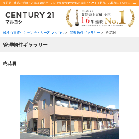
樹花居 東武伊勢崎・大師線 越谷駅 バス7分 徒歩1分の3DK賃貸アパート | 越谷、北越谷の不動産のことならセンチュリー21マルヨシ
越谷の賃貸ならセンチュリー21マルヨシ
>
管理物件ギャラリー
>
樹花居
管理物件ギャラリー
樹花居