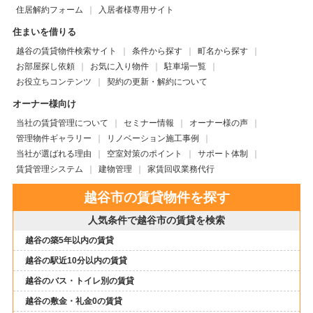
住居解約フォーム
入居者様専用サイト
住まいを借りる
越谷の賃貸物件検索サイト
条件から探す
町名から探す
お部屋探し依頼
お気に入り物件
駐車場一覧
お役立ちコンテンツ
契約の更新・解約について
オーナー様向け
当社の賃貸管理について
セミナー情報
オーナー様の声
管理物件ギャラリー
リノベーション施工事例
当社が選ばれる理由
空室対策のポイント
サポート体制
賃貸管理システム
建物管理
家賃回収業務代行
越谷市の賃貸物件を探す
人気条件で越谷市の賃貸を検索
越谷の築5年以内の賃貸
越谷の駅近10分以内の賃貸
越谷のバス・トイレ別の賃貸
越谷の敷金・礼金0の賃貸