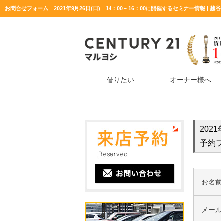
借りたい
オーナー様へ
202
予約
お名
メー