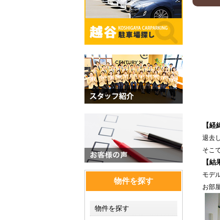
【経
退去
そこ
【結
モデ
物件を探す
お部
物件を探す