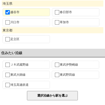
埼玉県
越谷市
春日部市
川口市
草加市
東京都
足立区
住みたい沿線
ＪＲ武蔵野線
東武伊勢崎線
東武大師線
東武野田線
埼玉高速鉄道