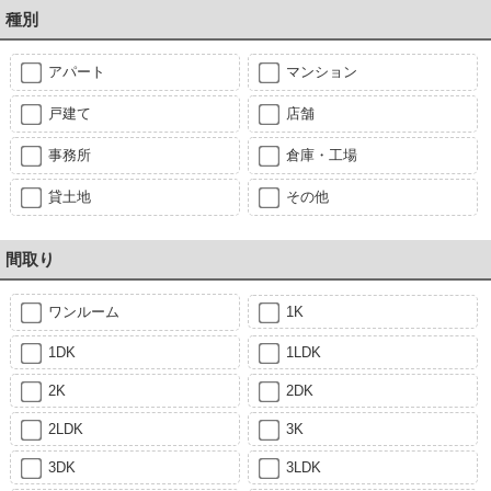
種別
アパート
マンション
戸建て
店舗
事務所
倉庫・工場
貸土地
その他
間取り
ワンルーム
1K
1DK
1LDK
2K
2DK
2LDK
3K
3DK
3LDK