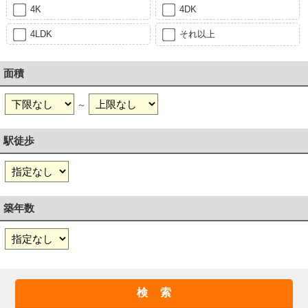
4K
4DK
4LDK
それ以上
面積
～
駅徒歩
築年数