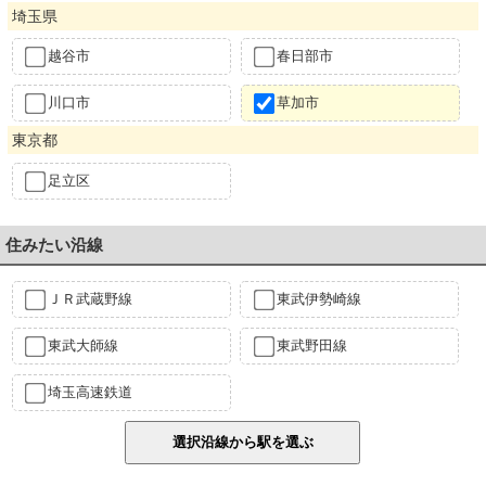
埼玉県
越谷市
春日部市
川口市
草加市
東京都
足立区
住みたい沿線
ＪＲ武蔵野線
東武伊勢崎線
東武大師線
東武野田線
埼玉高速鉄道