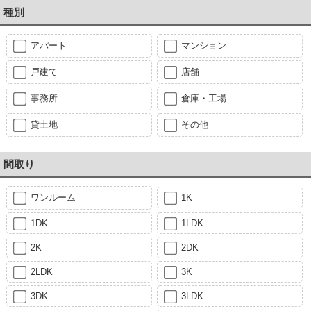
種別
アパート
マンション
戸建て
店舗
事務所
倉庫・工場
貸土地
その他
間取り
ワンルーム
1K
1DK
1LDK
2K
2DK
2LDK
3K
3DK
3LDK