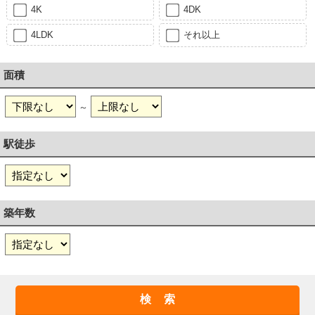
4K
4DK
4LDK
それ以上
面積
～
駅徒歩
築年数