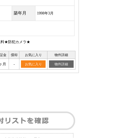
築年月
1998年3月
無料★防犯カメラ★
証金
償却
お気に入り
物件詳細
ヶ月
-
お気に入り
物件詳細