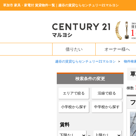
草加市 家具・家電付 賃貸物件一覧｜越谷の賃貸ならセンチュリー21マルヨシ
借りたい
オーナー様へ
越谷の賃貸ならセンチュリー21マルヨシ
>
物件検
草
検索条件の変更
棟数
エリアで絞る
沿線で絞る
フ
小学校から探す
中学校から探す
賃料
～