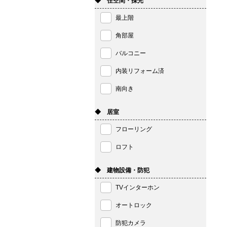
◆ 住空間・採光
最上階
角部屋
バルコニー
内装リフォーム済
南向き
◆ 居室
フローリング
ロフト
◆ 建物設備・防犯
TVインターホン
オートロック
防犯カメラ