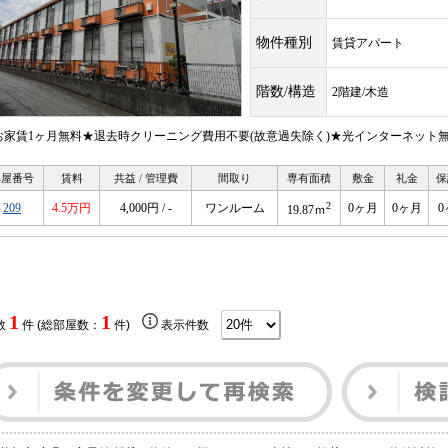
物件種別
賃貸アパート
階数/構造
2階建/木造
お家賃1ヶ月無料★退去時クリーニング費用不要(故意過失除く)★光インターネット
部屋番号
賃料
共益 / 管理費
間取り
専有面積
敷金
礼金
保
2
209
4.5万円
4,000円 / -
ワンルーム
0ヶ月
0ヶ月
0
19.87ｍ
1
1
数
件 (総部屋数：
件)
表示件数