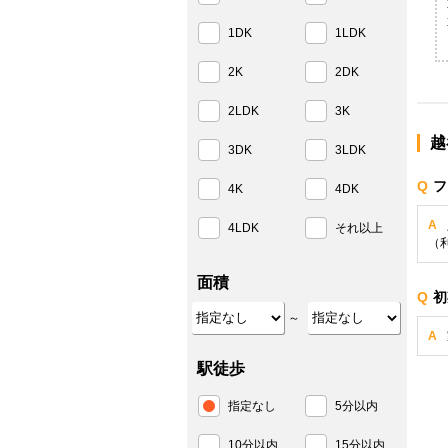
1DK
1LDK
2K
2DK
2LDK
3K
越
3DK
3LDK
Q
フ
4K
4DK
A
4LDK
それ以上
（
面積
Q
初
～
A
駅徒歩
指定なし
5分以内
10分以内
15分以内