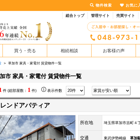
物件検索
お気に
総合トップ
管理サイト
売買サイト
買う・売る
相続相談
お客様の声
索
>
草加市 家具・家電付 賃貸物件一覧
加市 家具・家電付 賃貸物件一覧
1
1
件 (総部屋数：
件)
表示件数
レンドアパティア
所在地
埼玉県草加市吉町４
交通
東武伊勢崎線
草加