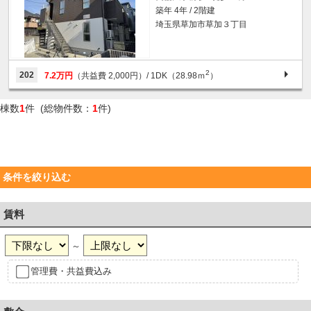
築年 4年 / 2階建
埼玉県草加市草加３丁目
2
202
7.2万円
（共益費 2,000円）
/ 1DK（28.98ｍ
）
棟数
1
件 (総物件数：
1
件)
条件を絞り込む
賃料
～
管理費・共益費込み