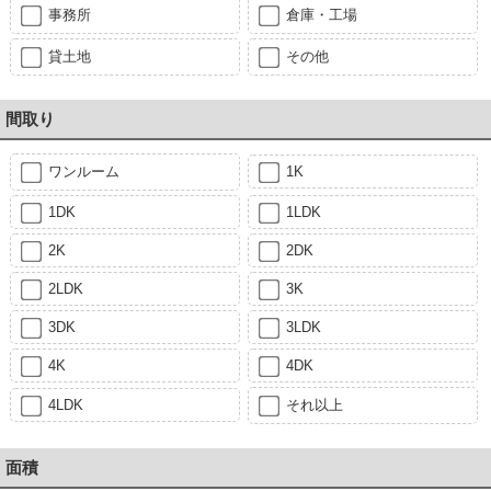
事務所
倉庫・工場
貸土地
その他
間取り
ワンルーム
1K
1DK
1LDK
2K
2DK
2LDK
3K
3DK
3LDK
4K
4DK
4LDK
それ以上
面積