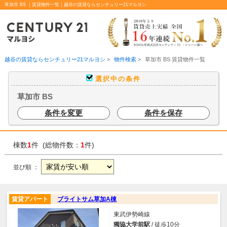
草加市 BS ｜賃貸物件一覧｜越谷の賃貸ならセンチュリー21マルヨシ
越谷の賃貸ならセンチュリー21マルヨシ
>
物件検索
>
草加市 BS 賃貸物件一覧
選択中の条件
草加市 BS
条件を変更
条件を保存
棟数
1
件 (総物件数：
1
件)
並び順 ：
賃貸アパート
ブライトサム草加A棟
東武伊勢崎線
獨協大学前駅
/ 徒歩10分