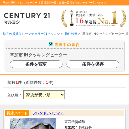
草加市 IHクッキングヒーター ｜賃貸物件一覧｜越谷の賃貸ならセンチュリー21マルヨシ
越谷の賃貸ならセンチュリー21マルヨシ
>
物件検索
>
草加市 IHクッキングヒーター 
選択中の条件
草加市 IHクッキングヒーター
条件を変更
条件を保存
棟数
1
件 (総物件数：
1
件)
並び順 ：
賃貸アパート
フレンドアパティア
東武伊勢崎線
草加駅
/ 徒歩22分