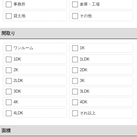
事務所
倉庫・工場
貸土地
その他
間取り
ワンルーム
1K
1DK
1LDK
2K
2DK
2LDK
3K
3DK
3LDK
4K
4DK
4LDK
それ以上
面積