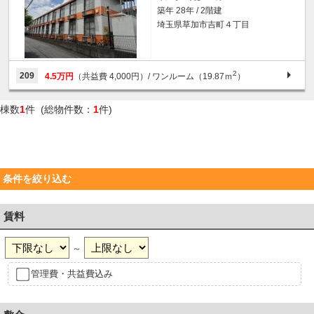
築年 28年 / 2階建
埼玉県草加市吉町４丁目
2
209
4.5万円
（共益費 4,000円）
/ ワンルーム（19.87ｍ
）
棟数
1
件 (総物件数：
1
件)
条件を絞り込む
賃料
～
管理費・共益費込み