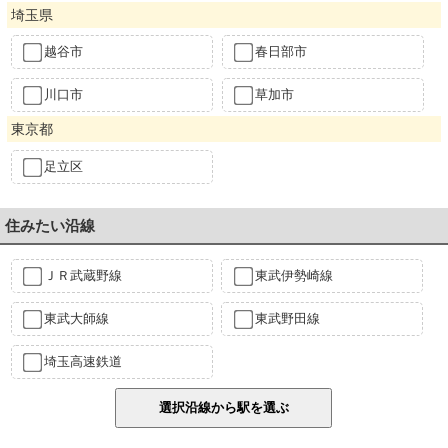
埼玉県
越谷市
春日部市
川口市
草加市
東京都
足立区
住みたい沿線
ＪＲ武蔵野線
東武伊勢崎線
東武大師線
東武野田線
埼玉高速鉄道