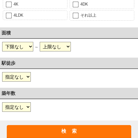
4K
4DK
4LDK
それ以上
面積
～
駅徒歩
築年数