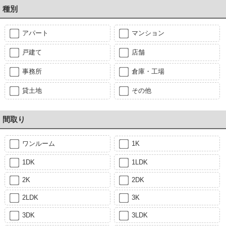
種別
アパート
マンション
戸建て
店舗
事務所
倉庫・工場
貸土地
その他
間取り
ワンルーム
1K
1DK
1LDK
2K
2DK
2LDK
3K
3DK
3LDK