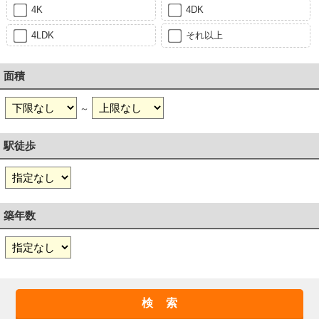
4K
4DK
4LDK
それ以上
面積
～
駅徒歩
築年数