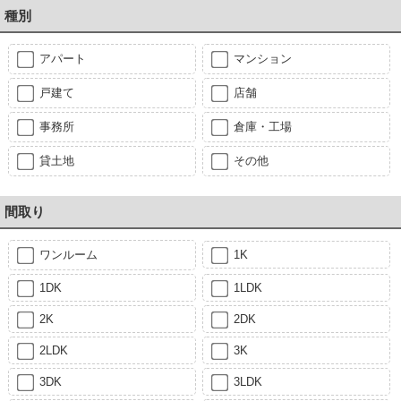
種別
アパート
マンション
戸建て
店舗
事務所
倉庫・工場
貸土地
その他
間取り
ワンルーム
1K
1DK
1LDK
2K
2DK
2LDK
3K
3DK
3LDK