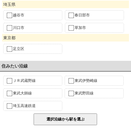
埼玉県
越谷市
春日部市
川口市
草加市
東京都
足立区
住みたい沿線
ＪＲ武蔵野線
東武伊勢崎線
東武大師線
東武野田線
埼玉高速鉄道