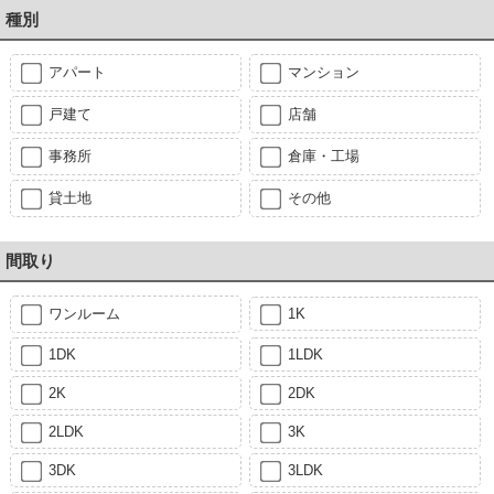
種別
アパート
マンション
戸建て
店舗
事務所
倉庫・工場
貸土地
その他
間取り
ワンルーム
1K
1DK
1LDK
2K
2DK
2LDK
3K
3DK
3LDK