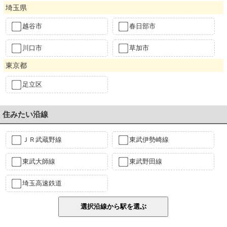
埼玉県
越谷市
春日部市
川口市
草加市
東京都
足立区
住みたい沿線
ＪＲ武蔵野線
東武伊勢崎線
東武大師線
東武野田線
埼玉高速鉄道