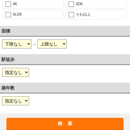
4K
4DK
4LDK
それ以上
面積
～
駅徒歩
築年数