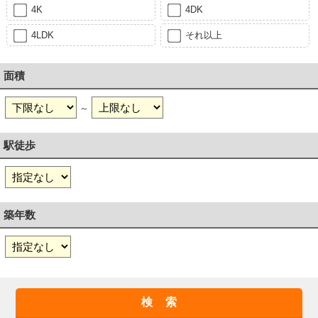
4K
4DK
4LDK
それ以上
面積
～
駅徒歩
築年数