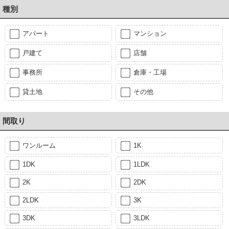
種別
アパート
マンション
戸建て
店舗
事務所
倉庫・工場
貸土地
その他
間取り
ワンルーム
1K
1DK
1LDK
2K
2DK
2LDK
3K
3DK
3LDK