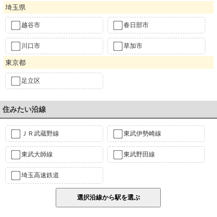
埼玉県
越谷市
春日部市
川口市
草加市
東京都
足立区
住みたい沿線
ＪＲ武蔵野線
東武伊勢崎線
東武大師線
東武野田線
埼玉高速鉄道