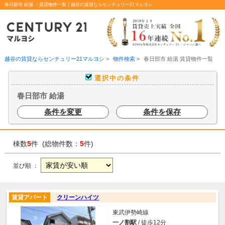
春日部市 給湯 ｜賃貸物件一覧｜越谷の賃貸ならセンチュリー21マルヨシ
越谷の賃貸ならセンチュリー21マルヨシ
>
物件検索
>
春日部市 給湯 賃貸物件一覧
選択中の条件
春日部市 給湯
条件を変更
条件を保存
棟数
5
件 (総物件数：
5
件)
並び順 ：
賃貸アパート
クリーンハイツ
東武伊勢崎線
一ノ割駅
/ 徒歩12分