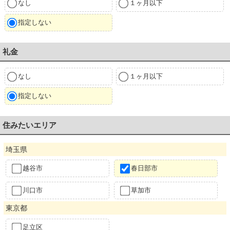
なし
１ヶ月以下
指定しない
礼金
なし
１ヶ月以下
指定しない
住みたいエリア
埼玉県
越谷市
春日部市
川口市
草加市
東京都
足立区