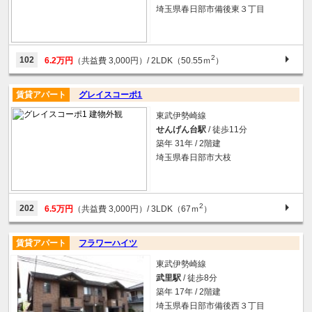
埼玉県春日部市備後東３丁目
2
102
6.2万円
（共益費 3,000円）
/ 2LDK（50.55ｍ
）
賃貸アパート
グレイスコーポ1
東武伊勢崎線
せんげん台駅
/ 徒歩11分
築年 31年 / 2階建
埼玉県春日部市大枝
2
202
6.5万円
（共益費 3,000円）
/ 3LDK（67ｍ
）
賃貸アパート
フラワーハイツ
東武伊勢崎線
武里駅
/ 徒歩8分
築年 17年 / 2階建
埼玉県春日部市備後西３丁目