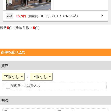
2
202
6.5万円
（共益費 3,000円）
/ 1LDK（36.63ｍ
）
棟数
5
件 (総物件数：
5
件)
条件を絞り込む
賃料
～
管理費・共益費込み
敷金