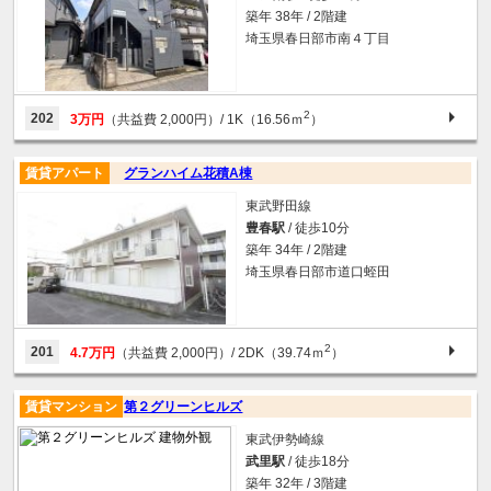
築年 38年 / 2階建
埼玉県春日部市南４丁目
2
202
3万円
（共益費 2,000円）
/ 1K（16.56ｍ
）
賃貸アパート
グランハイム花積A棟
東武野田線
豊春駅
/ 徒歩10分
築年 34年 / 2階建
埼玉県春日部市道口蛭田
2
201
4.7万円
（共益費 2,000円）
/ 2DK（39.74ｍ
）
賃貸マンション
第２グリーンヒルズ
東武伊勢崎線
武里駅
/ 徒歩18分
築年 32年 / 3階建