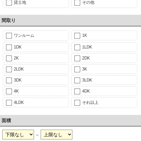
貸土地
その他
間取り
ワンルーム
1K
1DK
1LDK
2K
2DK
2LDK
3K
3DK
3LDK
4K
4DK
4LDK
それ以上
面積
～