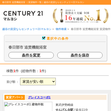
春日部市 追焚機能浴室 ｜賃貸物件一覧｜越谷の賃貸ならセンチュリー21マルヨシ
越谷の賃貸ならセンチュリー21マルヨシ
>
物件検索
>
春日部市 追焚機能浴室 賃貸物件
選択中の条件
春日部市 追焚機能浴室
条件を変更
条件を保存
棟数
1
件 (総物件数：
1
件)
並び順 ：
賃貸アパート
グレイスコーポ1
東武伊勢崎線
せんげん台駅
/ 徒歩11分