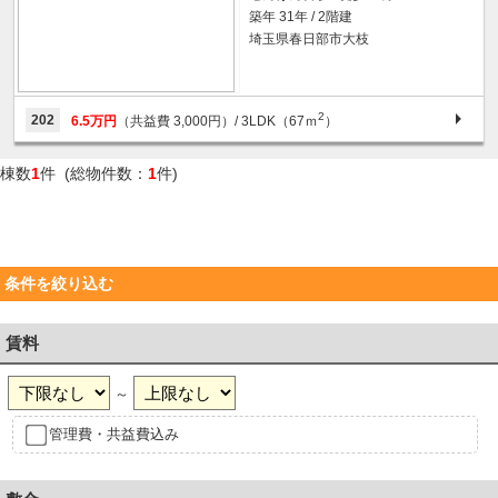
築年 31年 / 2階建
埼玉県春日部市大枝
2
202
6.5万円
（共益費 3,000円）
/ 3LDK（67ｍ
）
棟数
1
件 (総物件数：
1
件)
条件を絞り込む
賃料
～
管理費・共益費込み