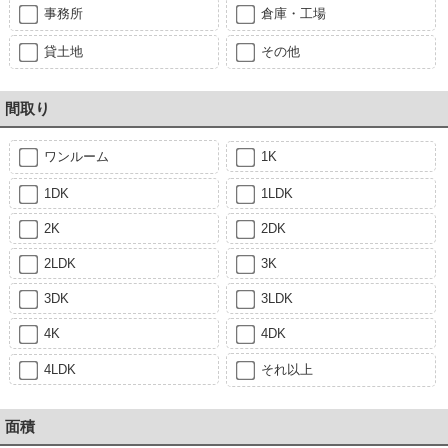
事務所
倉庫・工場
貸土地
その他
間取り
ワンルーム
1K
1DK
1LDK
2K
2DK
2LDK
3K
3DK
3LDK
4K
4DK
4LDK
それ以上
面積