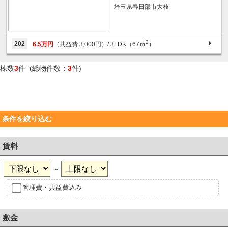
埼玉県春日部市大枝
2
202
6.5万円
（共益費 3,000円）
/ 3LDK（67ｍ
）
棟数
3
件 (総物件数：
3
件)
条件を絞り込む
賃料
～
管理費・共益費込み
敷金