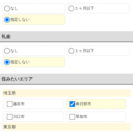
なし
１ヶ月以下
指定しない
礼金
なし
１ヶ月以下
指定しない
住みたいエリア
埼玉県
越谷市
春日部市
川口市
草加市
東京都