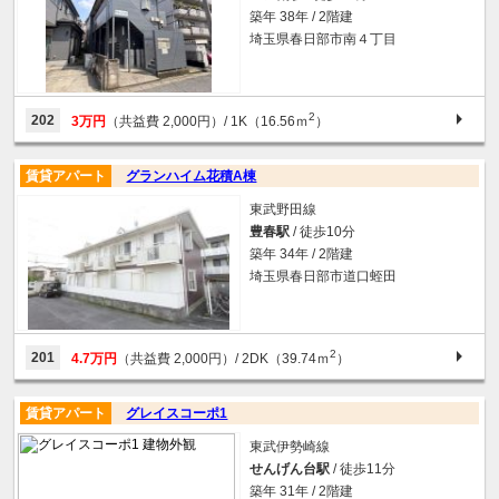
築年 38年 / 2階建
埼玉県春日部市南４丁目
2
202
3万円
（共益費 2,000円）
/ 1K（16.56ｍ
）
賃貸アパート
グランハイム花積A棟
東武野田線
豊春駅
/ 徒歩10分
築年 34年 / 2階建
埼玉県春日部市道口蛭田
2
201
4.7万円
（共益費 2,000円）
/ 2DK（39.74ｍ
）
賃貸アパート
グレイスコーポ1
東武伊勢崎線
せんげん台駅
/ 徒歩11分
築年 31年 / 2階建