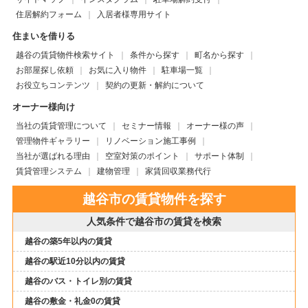
住居解約フォーム
入居者様専用サイト
住まいを借りる
越谷の賃貸物件検索サイト
条件から探す
町名から探す
お部屋探し依頼
お気に入り物件
駐車場一覧
お役立ちコンテンツ
契約の更新・解約について
オーナー様向け
当社の賃貸管理について
セミナー情報
オーナー様の声
管理物件ギャラリー
リノベーション施工事例
当社が選ばれる理由
空室対策のポイント
サポート体制
賃貸管理システム
建物管理
家賃回収業務代行
越谷市の賃貸物件を探す
人気条件で越谷市の賃貸を検索
越谷の築5年以内の賃貸
越谷の駅近10分以内の賃貸
越谷のバス・トイレ別の賃貸
越谷の敷金・礼金0の賃貸