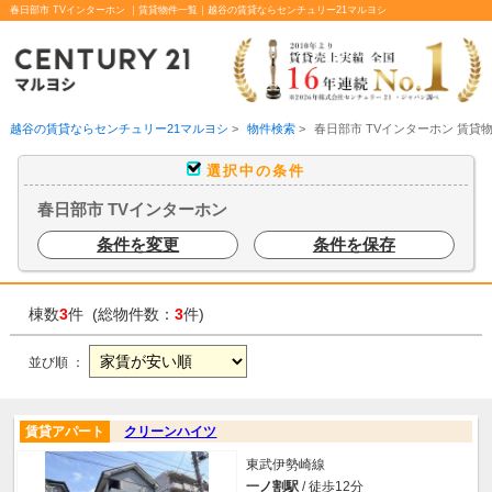
春日部市 TVインターホン ｜賃貸物件一覧｜越谷の賃貸ならセンチュリー21マルヨシ
越谷の賃貸ならセンチュリー21マルヨシ
>
物件検索
>
春日部市 TVインターホン 賃貸
選択中の条件
春日部市 TVインターホン
条件を変更
条件を保存
棟数
3
件 (総物件数：
3
件)
並び順 ：
賃貸アパート
クリーンハイツ
東武伊勢崎線
一ノ割駅
/ 徒歩12分