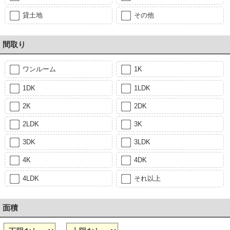
貸土地
その他
間取り
ワンルーム
1K
1DK
1LDK
2K
2DK
2LDK
3K
3DK
3LDK
4K
4DK
4LDK
それ以上
面積