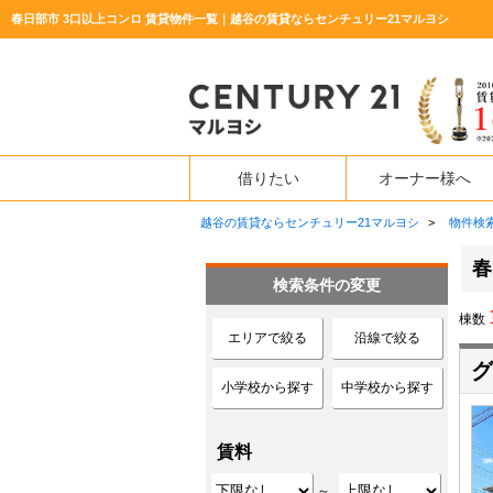
春日部市 3口以上コンロ 賃貸物件一覧｜越谷の賃貸ならセンチュリー21マルヨシ
借りたい
オーナー様へ
越谷の賃貸ならセンチュリー21マルヨシ
>
物件検
春
検索条件の変更
棟数
エリアで絞る
沿線で絞る
グ
小学校から探す
中学校から探す
賃料
～