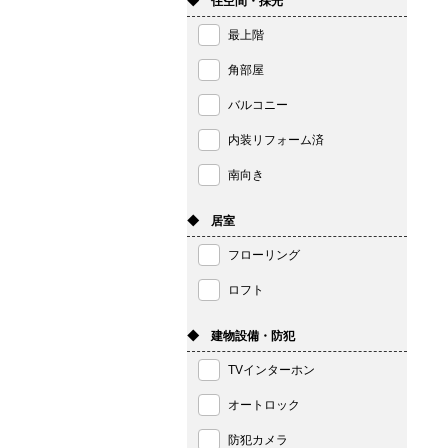
◆ 住空間・採光
最上階
角部屋
バルコニー
内装リフォーム済
南向き
◆ 居室
フローリング
ロフト
◆ 建物設備・防犯
TVインターホン
オートロック
防犯カメラ