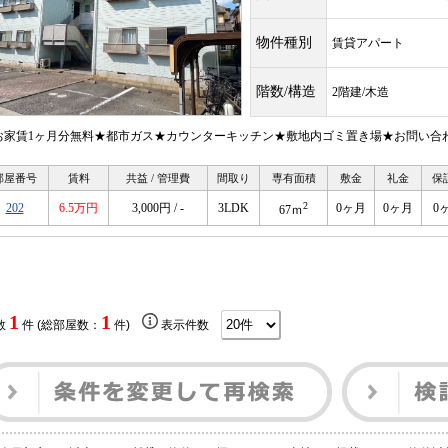
物件種別
賃貸アパート
階数/構造
2階建/木造
お家賃1ヶ月分無料★都市ガス★カウンターキッチン★敷地内ゴミ置き場★お問い合
部屋番号
賃料
共益 / 管理費
間取り
専有面積
敷金
礼金
保
2
202
6.5万円
3,000円 / -
3LDK
0ヶ月
0ヶ月
0
67ｍ
1
1
数
件 (総部屋数：
件)
表示件数