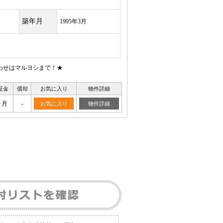
築年月
1995年3月
わせはマルヨシまで！★
証金
償却
お気に入り
物件詳細
ヶ月
-
お気に入り
物件詳細