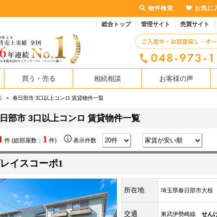
物件検索
お気に
総合トップ
管理サイト
売買サイト
買う・売る
相続相談
お客様の声
索
>
春日部市 3口以上コンロ 賃貸物件一覧
日部市 3口以上コンロ 賃貸物件一覧
1
1
件 (総部屋数：
件)
表示件数
レイスコーポ1
所在地
埼玉県春日部市大枝
交通
東武伊勢崎線
せん