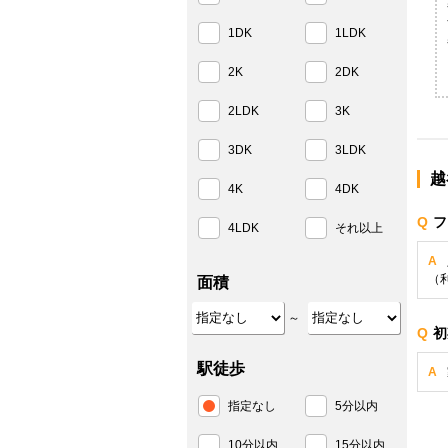
1DK
1LDK
2K
2DK
2LDK
3K
3DK
3LDK
越
4K
4DK
Q
フ
4LDK
それ以上
A
（
面積
～
Q
初
駅徒歩
A
指定なし
5分以内
10分以内
15分以内