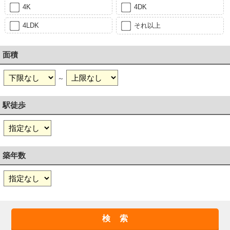
4K
4DK
4LDK
それ以上
面積
～
駅徒歩
築年数