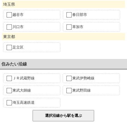
埼玉県
越谷市
春日部市
川口市
草加市
東京都
足立区
住みたい沿線
ＪＲ武蔵野線
東武伊勢崎線
東武大師線
東武野田線
埼玉高速鉄道