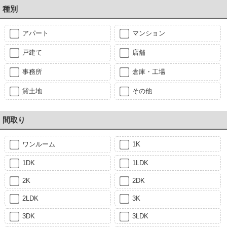
種別
アパート
マンション
戸建て
店舗
事務所
倉庫・工場
貸土地
その他
間取り
ワンルーム
1K
1DK
1LDK
2K
2DK
2LDK
3K
3DK
3LDK