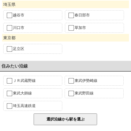
埼玉県
越谷市
春日部市
川口市
草加市
東京都
足立区
住みたい沿線
ＪＲ武蔵野線
東武伊勢崎線
東武大師線
東武野田線
埼玉高速鉄道