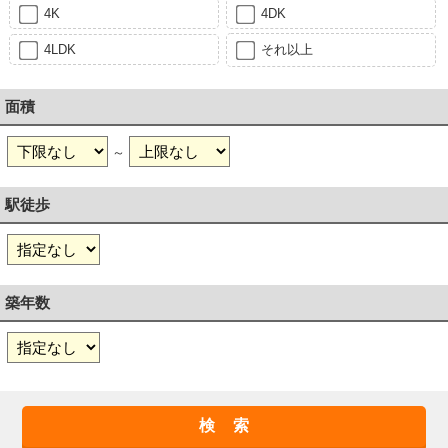
4K
4DK
4LDK
それ以上
面積
～
駅徒歩
築年数