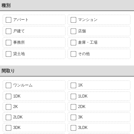
種別
アパート
マンション
戸建て
店舗
事務所
倉庫・工場
貸土地
その他
間取り
ワンルーム
1K
1DK
1LDK
2K
2DK
2LDK
3K
3DK
3LDK