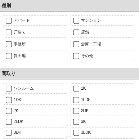
種別
アパート
マンション
戸建て
店舗
事務所
倉庫・工場
貸土地
その他
間取り
ワンルーム
1K
1DK
1LDK
2K
2DK
2LDK
3K
3DK
3LDK