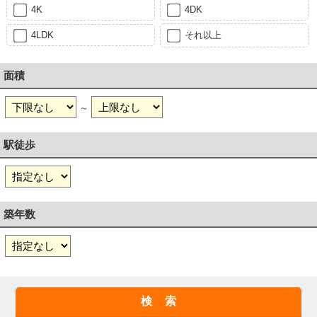
4K
4DK
4LDK
それ以上
面積
～
駅徒歩
築年数