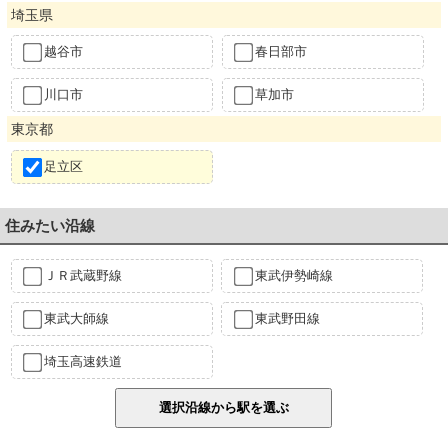
埼玉県
越谷市
春日部市
川口市
草加市
東京都
足立区
住みたい沿線
ＪＲ武蔵野線
東武伊勢崎線
東武大師線
東武野田線
埼玉高速鉄道