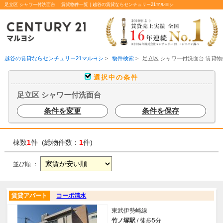
足立区 シャワー付洗面台 ｜賃貸物件一覧｜越谷の賃貸ならセンチュリー21マルヨシ
越谷の賃貸ならセンチュリー21マルヨシ
>
物件検索
>
足立区 シャワー付洗面台 賃貸
選択中の条件
足立区 シャワー付洗面台
条件を変更
条件を保存
棟数
1
件 (総物件数：
1
件)
並び順 ：
賃貸アパート
コーポ清水
東武伊勢崎線
竹ノ塚駅
/ 徒歩5分