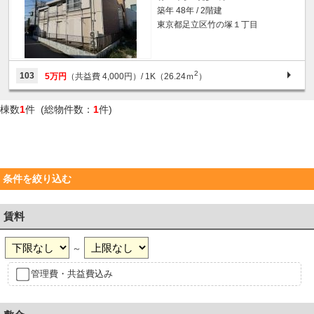
築年 48年 / 2階建
東京都足立区竹の塚１丁目
2
103
5万円
（共益費 4,000円）
/ 1K（26.24ｍ
）
棟数
1
件 (総物件数：
1
件)
条件を絞り込む
賃料
～
管理費・共益費込み