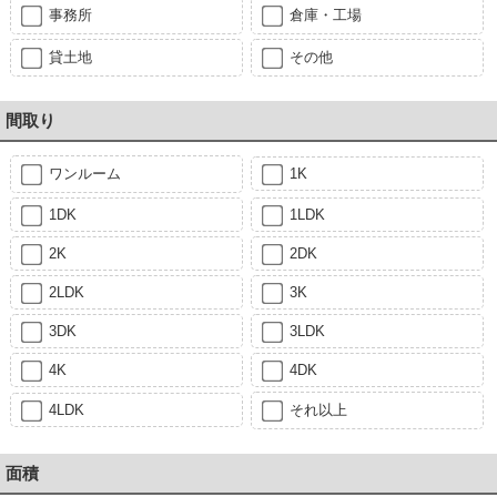
事務所
倉庫・工場
貸土地
その他
間取り
ワンルーム
1K
1DK
1LDK
2K
2DK
2LDK
3K
3DK
3LDK
4K
4DK
4LDK
それ以上
面積