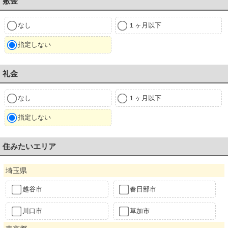
敷金
なし
１ヶ月以下
指定しない
礼金
なし
１ヶ月以下
指定しない
住みたいエリア
埼玉県
越谷市
春日部市
川口市
草加市