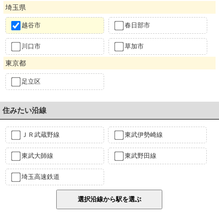
埼玉県
越谷市
春日部市
川口市
草加市
東京都
足立区
住みたい沿線
ＪＲ武蔵野線
東武伊勢崎線
東武大師線
東武野田線
埼玉高速鉄道