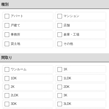
種別
アパート
マンション
戸建て
店舗
事務所
倉庫・工場
貸土地
その他
間取り
ワンルーム
1K
1DK
1LDK
2K
2DK
2LDK
3K
3DK
3LDK