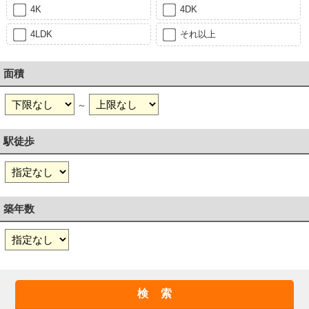
4K
4DK
4LDK
それ以上
面積
～
駅徒歩
築年数