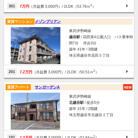
2
301
7万円
（共益費 3,000円）
/ 2LDK（53.78ｍ
）
賃貸マンション
メゾンブリアン
東武伊勢崎線
越谷駅
/ 花田第4公園入口 バス乗車時
間7分 停歩3分
築年 41年 / 3階建
埼玉県越谷市花田５丁目
2
201
7.2万円
（共益費 3,000円）
/ 2LDK（50.51ｍ
）
賃貸アパート
サンガーデンA
東武伊勢崎線
北越谷駅
/ 徒歩5分
築年 31年 / 2階建
埼玉県越谷市北越谷２丁目
2
101
7.2万円
（共益費 3,000円）
/ 2LDK（52.84ｍ
）