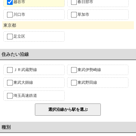
越谷市
春日部市
川口市
草加市
東京都
足立区
住みたい沿線
ＪＲ武蔵野線
東武伊勢崎線
東武大師線
東武野田線
埼玉高速鉄道
種別