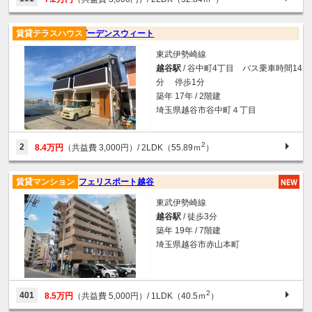
賃貸テラスハウス
ガーデンスウィート
東武伊勢崎線
越谷駅
/ 谷中町4丁目 バス乗車時間14
分 停歩1分
築年 17年 / 2階建
埼玉県越谷市谷中町４丁目
2
2
8.4万円
（共益費 3,000円）
/ 2LDK（55.89ｍ
）
賃貸マンション
フェリスポート越谷
東武伊勢崎線
越谷駅
/ 徒歩3分
築年 19年 / 7階建
埼玉県越谷市赤山本町
2
401
8.5万円
（共益費 5,000円）
/ 1LDK（40.5ｍ
）