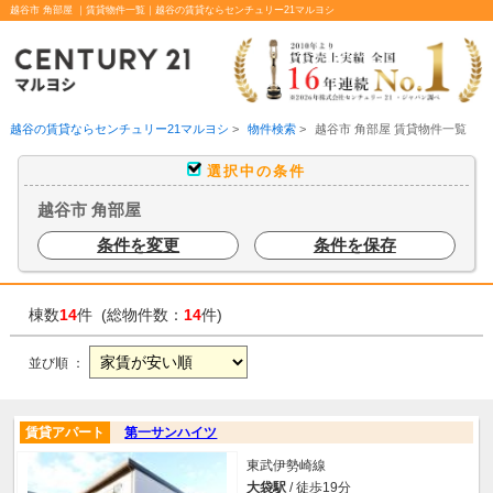
越谷市 角部屋 ｜賃貸物件一覧｜越谷の賃貸ならセンチュリー21マルヨシ
越谷の賃貸ならセンチュリー21マルヨシ
>
物件検索
>
越谷市 角部屋 賃貸物件一覧
選択中の条件
越谷市 角部屋
条件を変更
条件を保存
棟数
14
件 (総物件数：
14
件)
並び順 ：
賃貸アパート
第一サンハイツ
東武伊勢崎線
大袋駅
/ 徒歩19分