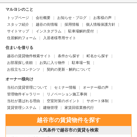
マルヨシのこと
トップページ
会社概要
お知らせ・ブログ
お客様の声
スタッフ紹介
越谷の街情報
採用情報
個人情報保護方針
サイトマップ
インスタグラム
駐車場解約受付
住居解約フォーム
入居者様専用サイト
住まいを借りる
越谷の賃貸物件検索サイト
条件から探す
町名から探す
お部屋探し依頼
お気に入り物件
駐車場一覧
お役立ちコンテンツ
契約の更新・解約について
オーナー様向け
当社の賃貸管理について
セミナー情報
オーナー様の声
管理物件ギャラリー
リノベーション施工事例
当社が選ばれる理由
空室対策のポイント
サポート体制
賃貸管理システム
建物管理
家賃回収業務代行
越谷市の賃貸物件を探す
人気条件で越谷市の賃貸を検索