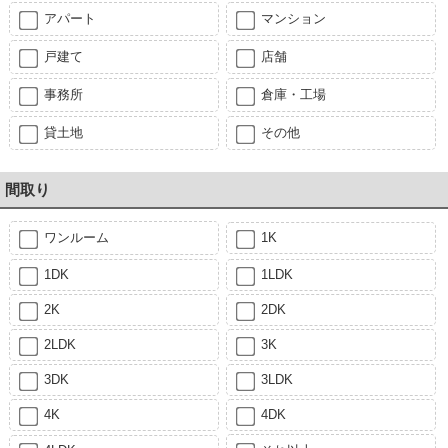
アパート
マンション
戸建て
店舗
事務所
倉庫・工場
貸土地
その他
間取り
ワンルーム
1K
1DK
1LDK
2K
2DK
2LDK
3K
3DK
3LDK
4K
4DK