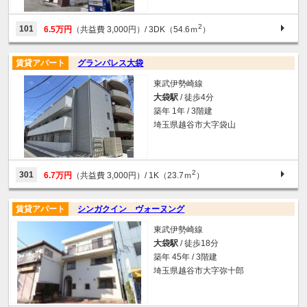
2
101
6.5万円
（共益費 3,000円）
/ 3DK（54.6ｍ
）
賃貸アパート
グランパレス大袋
東武伊勢崎線
大袋駅
/ 徒歩4分
築年 1年 / 3階建
埼玉県越谷市大字袋山
2
301
6.7万円
（共益費 3,000円）
/ 1K（23.7ｍ
）
賃貸アパート
シンガクイン ヴォーヌング
東武伊勢崎線
大袋駅
/ 徒歩18分
築年 45年 / 3階建
埼玉県越谷市大字弥十郎