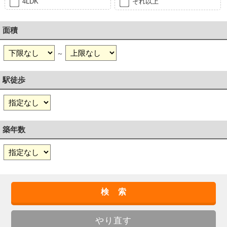
4LDK
それ以上
面積
～
駅徒歩
築年数