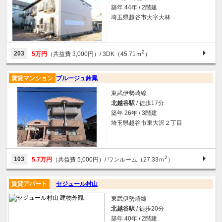
築年 44年 / 2階建
埼玉県越谷市大字大林
2
203
5万円
（共益費 3,000円）
/ 3DK（45.71ｍ
）
賃貸マンション
ブルージュ鈴鳳
東武伊勢崎線
北越谷駅
/ 徒歩17分
築年 26年 / 3階建
埼玉県越谷市東大沢２丁目
2
103
5.7万円
（共益費 5,000円）
/ ワンルーム（27.33ｍ
）
賃貸アパート
セジュール村山
東武伊勢崎線
北越谷駅
/ 徒歩20分
築年 40年 / 2階建