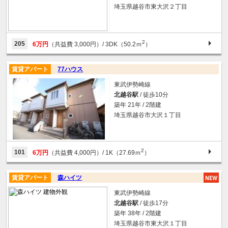
埼玉県越谷市東大沢２丁目
2
205
6万円
（共益費 3,000円）
/ 3DK（50.2ｍ
）
賃貸アパート
77ハウス
東武伊勢崎線
北越谷駅
/ 徒歩10分
築年 21年 / 2階建
埼玉県越谷市大沢１丁目
2
101
6万円
（共益費 4,000円）
/ 1K（27.69ｍ
）
賃貸アパート
森ハイツ
東武伊勢崎線
北越谷駅
/ 徒歩17分
築年 38年 / 2階建
埼玉県越谷市東大沢１丁目