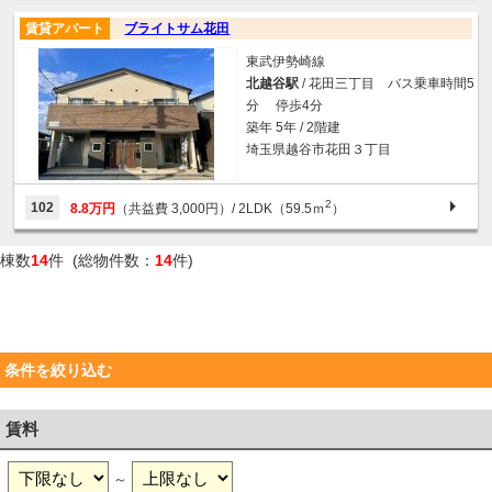
賃貸アパート
ブライトサム花田
東武伊勢崎線
北越谷駅
/ 花田三丁目 バス乗車時間5
分 停歩4分
築年 5年 / 2階建
埼玉県越谷市花田３丁目
2
102
8.8万円
（共益費 3,000円）
/ 2LDK（59.5ｍ
）
棟数
14
件 (総物件数：
14
件)
条件を絞り込む
賃料
～