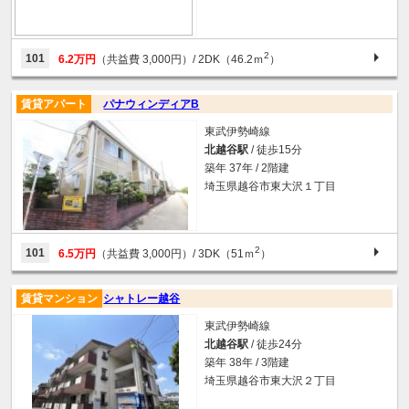
2
101
6.2万円
（共益費 3,000円）
/ 2DK（46.2ｍ
）
賃貸アパート
パナウィンディアB
東武伊勢崎線
北越谷駅
/ 徒歩15分
築年 37年 / 2階建
埼玉県越谷市東大沢１丁目
2
101
6.5万円
（共益費 3,000円）
/ 3DK（51ｍ
）
賃貸マンション
シャトレー越谷
東武伊勢崎線
北越谷駅
/ 徒歩24分
築年 38年 / 3階建
埼玉県越谷市東大沢２丁目