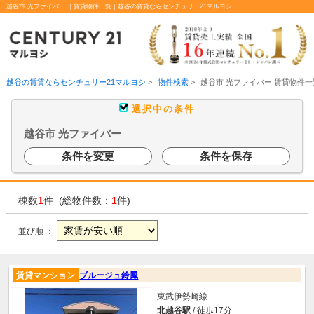
越谷市 光ファイバー ｜賃貸物件一覧｜越谷の賃貸ならセンチュリー21マルヨシ
越谷の賃貸ならセンチュリー21マルヨシ
>
物件検索
>
越谷市 光ファイバー 賃貸物件一
選択中の条件
越谷市 光ファイバー
条件を変更
条件を保存
棟数
1
件 (総物件数：
1
件)
並び順 ：
賃貸マンション
ブルージュ鈴鳳
東武伊勢崎線
北越谷駅
/ 徒歩17分