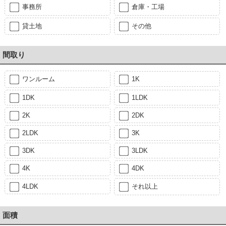
事務所
倉庫・工場
貸土地
その他
間取り
ワンルーム
1K
1DK
1LDK
2K
2DK
2LDK
3K
3DK
3LDK
4K
4DK
4LDK
それ以上
面積