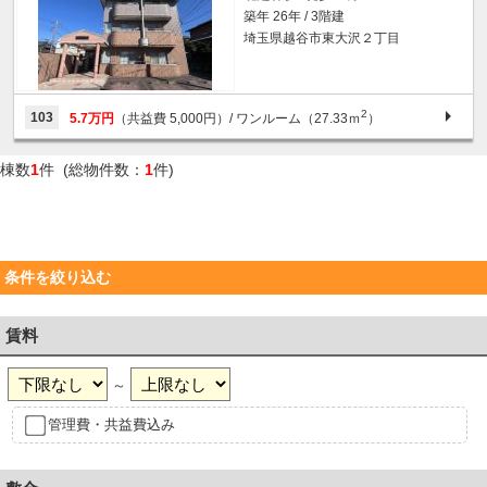
築年 26年 / 3階建
埼玉県越谷市東大沢２丁目
2
103
5.7万円
（共益費 5,000円）
/ ワンルーム（27.33ｍ
）
棟数
1
件 (総物件数：
1
件)
条件を絞り込む
賃料
～
管理費・共益費込み