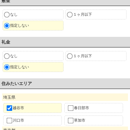
敷金
なし
１ヶ月以下
指定しない
礼金
なし
１ヶ月以下
指定しない
住みたいエリア
埼玉県
越谷市
春日部市
川口市
草加市