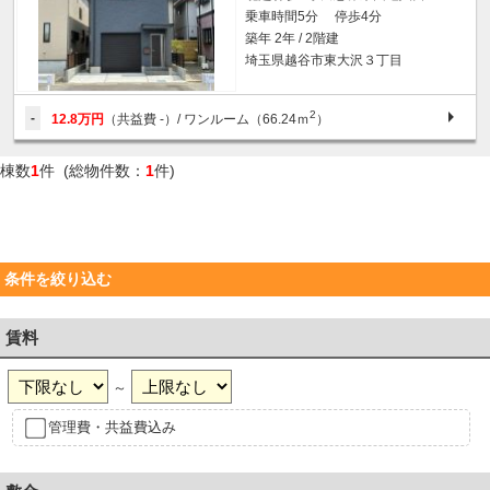
乗車時間5分 停歩4分
築年 2年 / 2階建
埼玉県越谷市東大沢３丁目
2
-
12.8万円
（共益費 -）
/ ワンルーム（66.24ｍ
）
棟数
1
件 (総物件数：
1
件)
条件を絞り込む
賃料
～
管理費・共益費込み