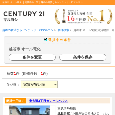
越谷市 オール電化 ｜賃貸物件一覧｜越谷の賃貸ならセンチュリー21マルヨシ
越谷の賃貸ならセンチュリー21マルヨシ
>
物件検索
>
越谷市 オール電化 賃貸物件一覧
選択中の条件
越谷市 オール電化
条件を変更
条件を保存
棟数
1
件 (総物件数：
1
件)
並び順 ：
賃貸一戸建て
東大沢3丁目ガレージハウス
東武伊勢崎線
北越谷駅
/ 小田急弥栄団地入口 バス