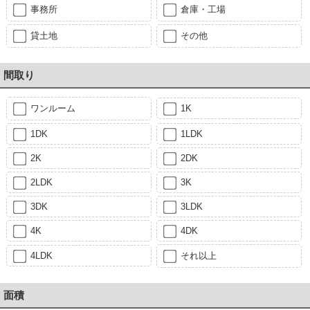
事務所
倉庫・工場
貸土地
その他
間取り
ワンルーム
1K
1DK
1LDK
2K
2DK
2LDK
3K
3DK
3LDK
4K
4DK
4LDK
それ以上
面積