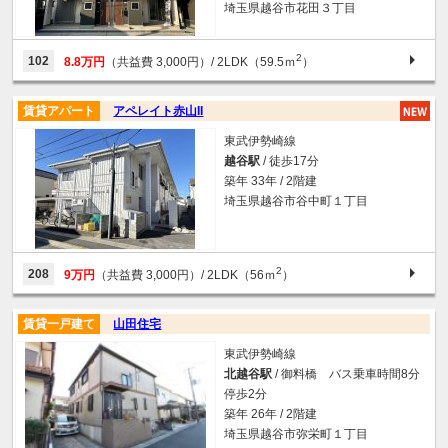
埼玉県越谷市花田３丁目
2
102
8.8万円
（共益費 3,000円）
/ 2LDK（59.5ｍ
）
賃貸アパート
アペレイト赤山II
東武伊勢崎線
越谷駅
/ 徒歩17分
築年 33年 / 2階建
埼玉県越谷市谷中町１丁目
2
208
9万円
（共益費 3,000円）
/ 2LDK（56ｍ
）
賃貸一戸建て
山田住宅
東武伊勢崎線
北越谷駅
/ 御料橋 バス乗車時間8分
停歩2分
築年 26年 / 2階建
埼玉県越谷市弥栄町１丁目