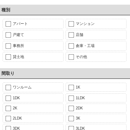
種別
アパート
マンション
戸建て
店舗
事務所
倉庫・工場
貸土地
その他
間取り
ワンルーム
1K
1DK
1LDK
2K
2DK
2LDK
3K
3DK
3LDK