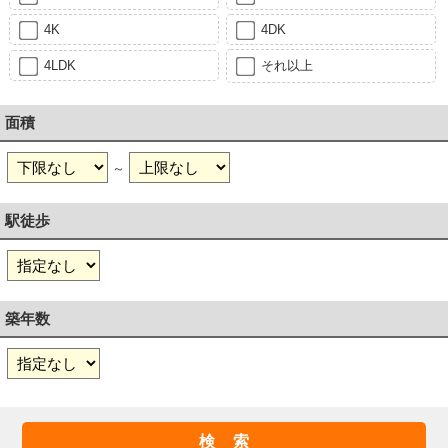
4K
4DK
4LDK
それ以上
面積
～
駅徒歩
築年数