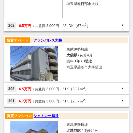
埼玉県春日部市大枝
2
202
6.5万円
（共益費 3,000円）
/ 3LDK（67ｍ
）
賃貸アパート
グランパレス大袋
東武伊勢崎線
大袋駅
/ 徒歩4分
築年 1年 / 3階建
埼玉県越谷市大字袋山
2
305
6.5万円
（共益費 3,000円）
/ 1K（23.7ｍ
）
2
301
6.7万円
（共益費 3,000円）
/ 1K（23.7ｍ
）
賃貸マンション
シャトレー越谷
東武伊勢崎線
北越谷駅
/ 徒歩24分