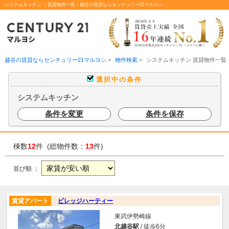
システムキッチン ｜賃貸物件一覧｜越谷の賃貸ならセンチュリー21マルヨシ
越谷の賃貸ならセンチュリー21マルヨシ
>
物件検索
>
システムキッチン 賃貸物件一覧
選択中の条件
システムキッチン
条件を変更
条件を保存
棟数
12
件 (総物件数：
13
件)
並び順 ：
賃貸アパート
ビレッジハーティー
東武伊勢崎線
北越谷駅
/ 徒歩6分