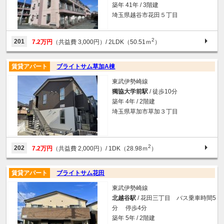
築年 41年 / 3階建
埼玉県越谷市花田５丁目
2
201
7.2万円
（共益費 3,000円）
/ 2LDK（50.51ｍ
）
賃貸アパート
ブライトサム草加A棟
東武伊勢崎線
獨協大学前駅
/ 徒歩10分
築年 4年 / 2階建
埼玉県草加市草加３丁目
2
202
7.2万円
（共益費 2,000円）
/ 1DK（28.98ｍ
）
賃貸アパート
ブライトサム花田
東武伊勢崎線
北越谷駅
/ 花田三丁目 バス乗車時間5
分 停歩4分
築年 5年 / 2階建