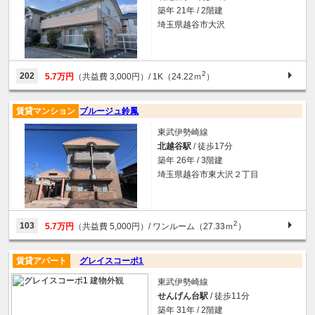
築年 21年 / 2階建
埼玉県越谷市大沢
2
202
5.7万円
（共益費 3,000円）
/ 1K（24.22ｍ
）
賃貸マンション
ブルージュ鈴鳳
東武伊勢崎線
北越谷駅
/ 徒歩17分
築年 26年 / 3階建
埼玉県越谷市東大沢２丁目
2
103
5.7万円
（共益費 5,000円）
/ ワンルーム（27.33ｍ
）
賃貸アパート
グレイスコーポ1
東武伊勢崎線
せんげん台駅
/ 徒歩11分
築年 31年 / 2階建