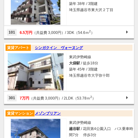
築年 38年 / 3階建
埼玉県越谷市東大沢２丁目
2
101
6.5万円
（共益費 3,000円）
/ 3DK（54.6ｍ
）
賃貸アパート
シンガクイン ヴォーヌング
東武伊勢崎線
大袋駅
/ 徒歩18分
築年 45年 / 3階建
埼玉県越谷市大字弥十郎
2
301
7万円
（共益費 3,000円）
/ 2LDK（53.78ｍ
）
賃貸マンション
メゾンブリアン
東武伊勢崎線
越谷駅
/ 花田第4公園入口 バス乗車時
間7分 停歩3分