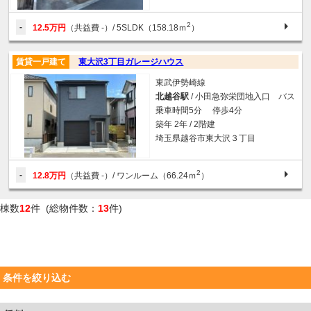
2
-
12.5万円
（共益費 -）
/ 5SLDK（158.18ｍ
）
賃貸一戸建て
東大沢3丁目ガレージハウス
東武伊勢崎線
北越谷駅
/ 小田急弥栄団地入口 バス
乗車時間5分 停歩4分
築年 2年 / 2階建
埼玉県越谷市東大沢３丁目
2
-
12.8万円
（共益費 -）
/ ワンルーム（66.24ｍ
）
棟数
12
件 (総物件数：
13
件)
条件を絞り込む