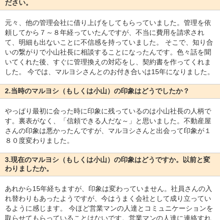
ださい。
元々、他の管理会社に借り上げをしてもらっていました。管理を依
頼してから７～８年経っていたんですが、不当に費用を請求され
て、明細も出ないことに不信感を持っていました。 そこで、知り合
いの繋がりで小山社長に相談することになったんです。色々話を聞
いてくれた後、すぐに管理換えの対応をし、契約書を作ってくれま
した。 今では、マルヨシさんとのお付き合いは15年になりました。
2.当時のマルヨシ（もしくは小山）の印象はどうでしたか？
やっぱり最初に会った時に印象に残っているのは小山社長の人柄で
す。裏表がなく、「信頼できる人だな～」と思いました。不動産屋
さんの印象は悪かったんですが、マルヨシさんと出会って印象が１
８０度変わりました。
3.現在のマルヨシ（もしくは小山）の印象はどうですか。以前と変
わりましたか。
あれから15年経ちますが、印象は変わっていません。社員さんの入
れ替わりもあったようですが、今はうまく会社として成り立ってい
るように感じます。 今ほど営業マンの人達とコミュニケーションを
取らせてもらっていることはないです。営業マンの人達に連絡すれ