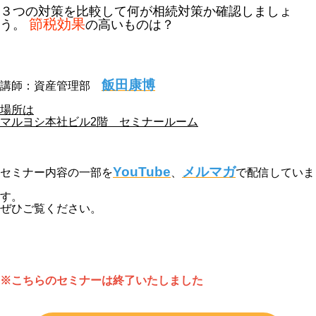
３つの対策を比較して何が相続対策か確認しましょ
節税効果
う。
の高いものは？
飯田康博
講師：資産管理部
場所は
マルヨシ本社ビル2階 セミナールーム
YouTube
メルマガ
セミナー内容の一部を
、
で配信していま
す。
ぜひご覧ください。
※こちらのセミナーは終了いたしました