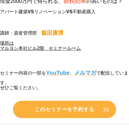
節税効果
現金2000万円で得られる、
の高いものは？
アパート建築
VS
リノベーション
VS
不動産購入
飯田康博
講師：資産管理部
場所は
マルヨシ本社ビル2階 セミナールーム
YouTube
メルマガ
セミナー内容の一部を
、
で配信していま
す。
ぜひご覧ください。
このセミナーを予約する