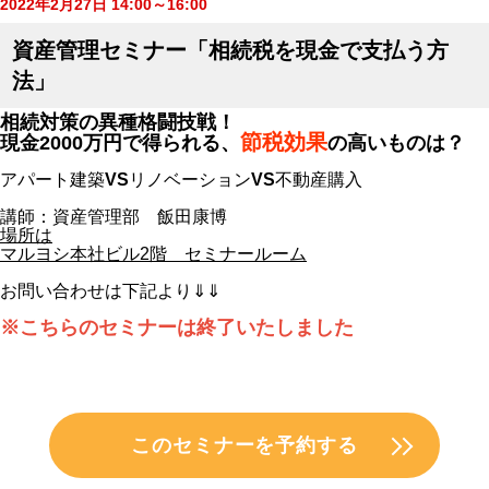
2022年2月27日 14:00～16:00
資産管理セミナー「相続税を現金で支払う方
法」
相続対策の異種格闘技戦！
節税効果
現金2000万円で得られる、
の高いものは？
アパート建築
VS
リノベーション
VS
不動産購入
講師：資産管理部 飯田康博
場所は
マルヨシ本社ビル2階 セミナールーム
お問い合わせは下記より⇓⇓
※こちらのセミナーは終了いたしました
このセミナーを予約する