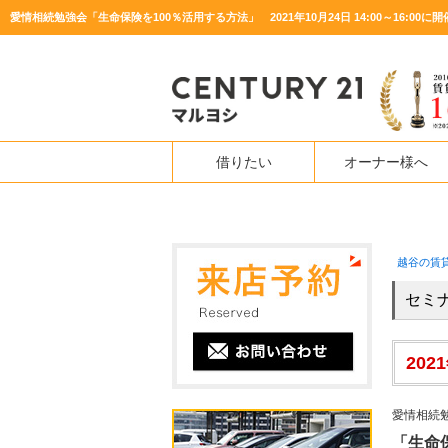
借りたい
オーナー様へ
越谷の賃
セミ
202
愛情相続
「生命