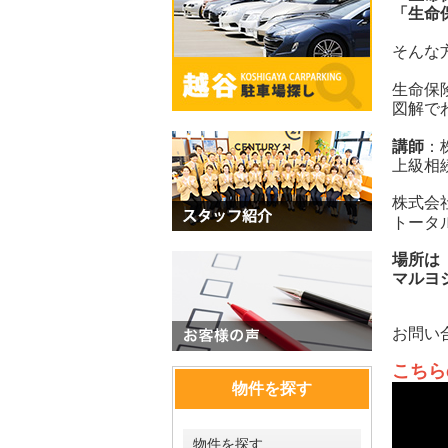
「生命
そんな
生命保
図解で
講師
：
上級相
株式会
トータ
場所は
マルヨ
お問い
こちら
物件を探す
物件を探す