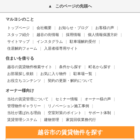
このページの先頭へ
マルヨシのこと
トップページ
会社概要
お知らせ・ブログ
お客様の声
スタッフ紹介
越谷の街情報
採用情報
個人情報保護方針
サイトマップ
インスタグラム
駐車場解約受付
住居解約フォーム
入居者様専用サイト
住まいを借りる
越谷の賃貸物件検索サイト
条件から探す
町名から探す
お部屋探し依頼
お気に入り物件
駐車場一覧
お役立ちコンテンツ
契約の更新・解約について
オーナー様向け
当社の賃貸管理について
セミナー情報
オーナー様の声
管理物件ギャラリー
リノベーション施工事例
当社が選ばれる理由
空室対策のポイント
サポート体制
賃貸管理システム
建物管理
家賃回収業務代行
越谷市の賃貸物件を探す