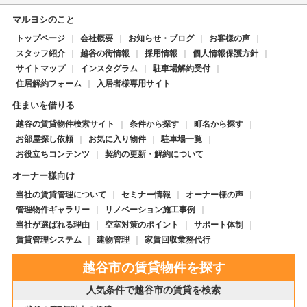
マルヨシのこと
トップページ
会社概要
お知らせ・ブログ
お客様の声
スタッフ紹介
越谷の街情報
採用情報
個人情報保護方針
サイトマップ
インスタグラム
駐車場解約受付
住居解約フォーム
入居者様専用サイト
住まいを借りる
越谷の賃貸物件検索サイト
条件から探す
町名から探す
お部屋探し依頼
お気に入り物件
駐車場一覧
お役立ちコンテンツ
契約の更新・解約について
オーナー様向け
当社の賃貸管理について
セミナー情報
オーナー様の声
管理物件ギャラリー
リノベーション施工事例
当社が選ばれる理由
空室対策のポイント
サポート体制
賃貸管理システム
建物管理
家賃回収業務代行
越谷市の賃貸物件を探す
人気条件で越谷市の賃貸を検索