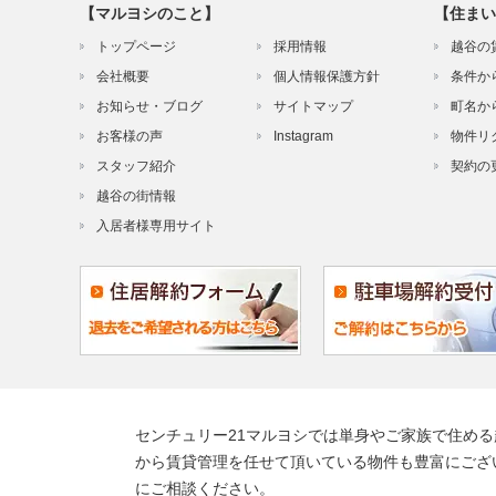
【マルヨシのこと】
【住まい
トップページ
採用情報
越谷の
会社概要
個人情報保護方針
条件か
お知らせ・ブログ
サイトマップ
町名か
お客様の声
Instagram
物件リ
スタッフ紹介
契約の
越谷の街情報
入居者様専用サイト
センチュリー21マルヨシでは単身やご家族で住め
から賃貸管理を任せて頂いている物件も豊富にござ
にご相談ください。