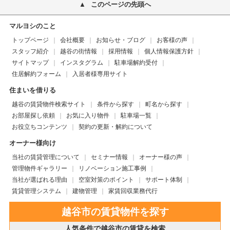
このページの先頭へ
マルヨシのこと
トップページ
会社概要
お知らせ・ブログ
お客様の声
スタッフ紹介
越谷の街情報
採用情報
個人情報保護方針
サイトマップ
インスタグラム
駐車場解約受付
住居解約フォーム
入居者様専用サイト
住まいを借りる
越谷の賃貸物件検索サイト
条件から探す
町名から探す
お部屋探し依頼
お気に入り物件
駐車場一覧
お役立ちコンテンツ
契約の更新・解約について
オーナー様向け
当社の賃貸管理について
セミナー情報
オーナー様の声
管理物件ギャラリー
リノベーション施工事例
当社が選ばれる理由
空室対策のポイント
サポート体制
賃貸管理システム
建物管理
家賃回収業務代行
越谷市の賃貸物件を探す
人気条件で越谷市の賃貸を検索