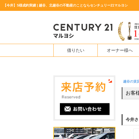
【今井】S様成約実績 | 越谷、北越谷の不動産のことならセンチュリー21マルヨシ
借りたい
オーナー様へ
越谷の賃
お客
今井さ