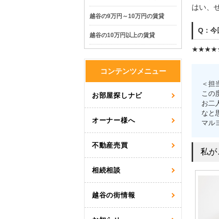
はい、
越谷の9万円～10万円の賃貸
Q：今
越谷の10万円以上の賃貸
★★★★
コンテンツメニュー
＜担
この
お部屋探しナビ
お二
なと
オーナー様へ
マル
不動産売買
私が
相続相談
越谷の街情報