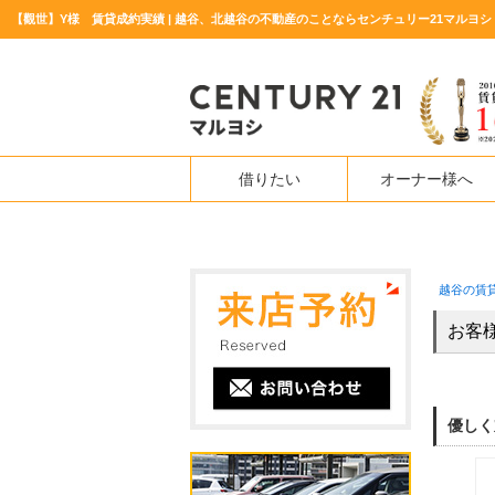
【觀世】Y様 賃貸成約実績 | 越谷、北越谷の不動産のことならセンチュリー21マルヨシ
借りたい
オーナー様へ
越谷の賃
お客
優しく