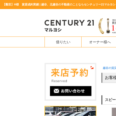
【觀世】H様 賃貸成約実績 | 越谷、北越谷の不動産のことならセンチュリー21マルヨシ
借りたい
オーナー様へ
越谷の賃
お客
スピー