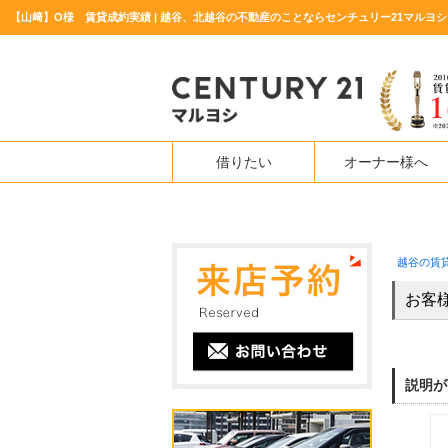
【山﨑】O様 賃貸成約実績 | 越谷、北越谷の不動産のことならセンチュリー21マルヨシ
借りたい
オーナー様へ
越谷の賃
お客
説明が