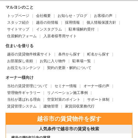
マルヨシのこと
トップページ
会社概要
お知らせ・ブログ
お客様の声
スタッフ紹介
越谷の街情報
採用情報
個人情報保護方針
サイトマップ
インスタグラム
駐車場解約受付
住居解約フォーム
入居者様専用サイト
住まいを借りる
越谷の賃貸物件検索サイト
条件から探す
町名から探す
お部屋探し依頼
お気に入り物件
駐車場一覧
お役立ちコンテンツ
契約の更新・解約について
オーナー様向け
当社の賃貸管理について
セミナー情報
オーナー様の声
管理物件ギャラリー
リノベーション施工事例
当社が選ばれる理由
空室対策のポイント
サポート体制
賃貸管理システム
建物管理
家賃回収業務代行
越谷市の賃貸物件を探す
人気条件で越谷市の賃貸を検索
越谷の築5年以内の賃貸